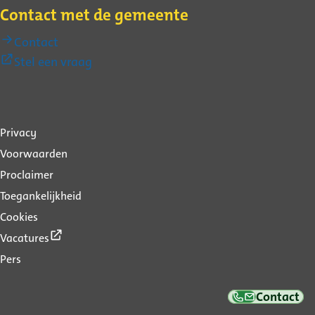
Contact met de gemeente
Contact
(Externe
Stel een vraag
link)
Over
Privacy
deze
Voorwaarden
website
Proclaimer
Toegankelijkheid
Cookies
(Externe
Vacatures
link)
Pers
Contact