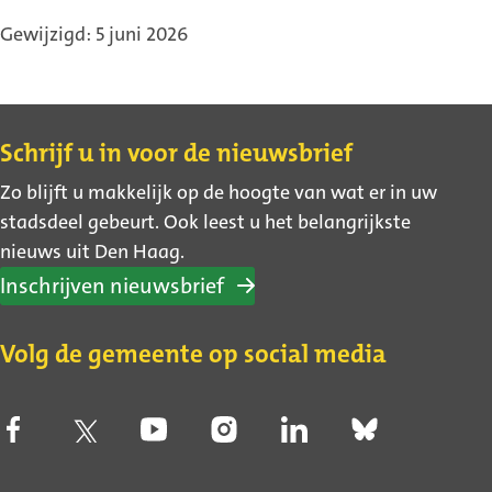
Gewijzigd: 5 juni 2026
Contact
Schrijf u in voor de nieuwsbrief
Zo blijft u makkelijk op de hoogte van wat er in uw
stadsdeel gebeurt. Ook leest u het belangrijkste
nieuws uit Den Haag.
Inschrijven nieuwsbrief
Volg de gemeente op social media