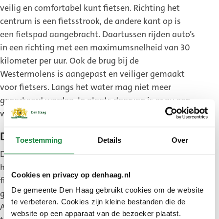
veilig en comfortabel kunt fietsen. Richting het
centrum is een fietsstrook, de andere kant op is
een fietspad aangebracht. Daartussen rijden auto’s
in een richting met een maximumsnelheid van 30
kilometer per uur. Ook de brug bij de
Westermolens is aangepast en veiliger gemaakt
voor fietsers. Langs het water mag niet meer
geparkeerd worden. In plaats daarvan is er nu een
wandelpad.
De Constant Rebecquestraat
Toestemming
Details
Over
De Constant Rebecquestraat is voor de nood- en
hulpdiensten geen hoofdroute meer. Omdat veel
Cookies en privacy op denhaag.nl
fietsers gebruik maken van deze straat is er een
De gemeente Den Haag gebruikt cookies om de website
gemaakt om de straat in te richten als fietsstraat.
te verbeteren. Cookies zijn kleine bestanden die de
Auto’s en vrachtwagens zijn toegestaan, maar zijn
website op een apparaat van de bezoeker plaatst.