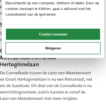
te gast. In deze straat is de maximumsnelheid 30
Bijvoorbeeld op een computer, telefoon of tablet. Door op
kilometer per uur. De werkzaamheden duren tot en
cookies toestaan te klikken, gaat u akkoord met het
met eind maart 2020.
cookiebeleid van de gemeente.
Suezkade
De Suezkade is klaar. Hier ligt nu een fietsstraat
Cookies toestaan
net als aan de overkant op de Conradkade.
Weigeren
Conradkade tussen Laan van
Meerdervoort en Groot
Hertoginnelaan
De Conradkade tussen de Laan van Meerdervoort
en Groot Hertoginnelaan is nu een fietsstraat, net
als de Suezkade. Dit deel van de Conradkade is nu
eenrichtingsverkeer, auto’s kunnen er vanaf de
Laan van Meerdervoort niet meer inrijden.