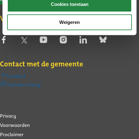
Cookies toestaan
Volg de gemeente op social media
Weigeren
Contact met de gemeente
Contact
(Externe
Stel een vraag
link)
Over
Privacy
deze
Voorwaarden
website
Proclaimer