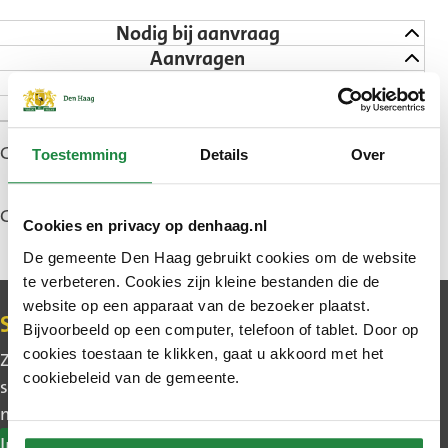
Nodig bij aanvraag
Aanvragen
Kosten
Hoelang duurt het
Gepubliceerd: 12 april 2017
Toestemming
Details
Over
Gewijzigd: 5 juni 2026
Cookies en privacy op denhaag.nl
De gemeente Den Haag gebruikt cookies om de website
te verbeteren. Cookies zijn kleine bestanden die de
website op een apparaat van de bezoeker plaatst.
Contact
Schrijf u in voor de nieuwsbrief
Bijvoorbeeld op een computer, telefoon of tablet. Door op
cookies toestaan te klikken, gaat u akkoord met het
Zo blijft u makkelijk op de hoogte van wat er in uw
cookiebeleid van de gemeente.
stadsdeel gebeurt. Ook leest u het belangrijkste
nieuws uit Den Haag.
Inschrijven nieuwsbrief