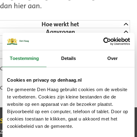
dan hier aan.
Hoe werkt het
Aanvragen
Hoelang duurt het
Goed om te weten
Contact
Toestemming
Details
Over
Gepubliceerd: 1 januari 2024
Cookies en privacy op denhaag.nl
Gewijzigd: 5 juni 2026
De gemeente Den Haag gebruikt cookies om de website
te verbeteren. Cookies zijn kleine bestanden die de
website op een apparaat van de bezoeker plaatst.
Bijvoorbeeld op een computer, telefoon of tablet. Door op
Contact
cookies toestaan te klikken, gaat u akkoord met het
Schrijf u in voor de nieuwsbrief
cookiebeleid van de gemeente.
Zo blijft u makkelijk op de hoogte van wat er in uw