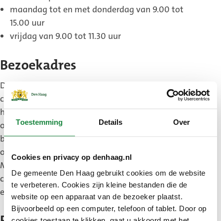
maandag tot en met donderdag van 9.00 tot
15.00 uur
vrijdag van 9.00 tot 11.30 uur
Bezoekadres
De Adviescommissie omgevingskwaliteit en
cultureel erfgoed vergadert in kamer C01.09 van
het stadhuis, Spui 70. De vergaderingen zijn
Toestemming
Details
Over
openbaar. Wilt u een vergadering bijwonen,
bijvoorbeeld om een bouwplan toe te lichten of
om in te spreken op de geagendeerde plannen?
Cookies en privacy op denhaag.nl
Maak dan een afspraak via het secretariaat van de
De gemeente Den Haag gebruikt cookies om de website
commissie. Dit kan tot uiterlijk de maandag voor
te verbeteren. Cookies zijn kleine bestanden die de
een vergadering.
website op een apparaat van de bezoeker plaatst.
Bijvoorbeeld op een computer, telefoon of tablet. Door op
cookies toestaan te klikken, gaat u akkoord met het