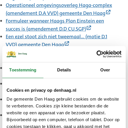
link)
Operationeel omgevingsoverleg Haga-complex
(Extern
(amendement D.A VVD) gemeente Den Haag
link)
Formuleer wanneer Haags Plan Einstein een
(Externe
succes is (amendement D.D CU.SGP)
link)
Een ezel stoot zich niet tweemaal… (motie D.1
(Externe
VVD) gemeente Den Haag
link)
monitoren op veiligheid (motie D.5 CDA)
(Externe
gemeente Den Haag
link)
Dagbesteding en taal (motie D.6 CDA) gemeente
Toestemming
Details
Over
(Externe
Den Haag
link)
Permanente bewoning altijd leidend (motie D.9
Cookies en privacy op denhaag.nl
(Externe
CDA) gemeente Den Haag
link)
Verkooppraatjes wekken geen vertrouwen
De gemeente Den Haag gebruikt cookies om de website
(Externe
te verbeteren. Cookies zijn kleine bestanden die de
(motie AA.2 HvDH) gemeente Den Haag
website op een apparaat van de bezoeker plaatst.
link)
Een veilige start voor iedereen (motie AA.3 VVD)
Bijvoorbeeld op een computer, telefoon of tablet. Door op
(Externe
gemeente Den Haag
cookies toestaan te klikken, gaat u akkoord met het