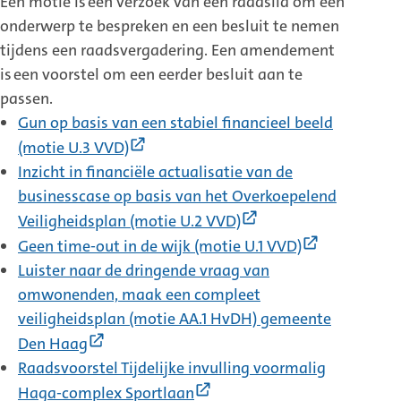
Een motie is een verzoek van een raadslid om een ​​
onderwerp te bespreken en een ​​besluit te nemen
tijdens een raadsvergadering. Een amendement
is een voorstel om een eerder besluit aan te
passen.
Gun op basis van een stabiel financieel beeld
(Externe
(motie U.3 VVD)
link)
Inzicht in financiële actualisatie van de
businesscase op basis van het Overkoepelend
(Externe
Veiligheidsplan (motie U.2 VVD)
link)
(Externe
Geen time-out in de wijk (motie U.1 VVD)
link)
Luister naar de dringende vraag van
omwonenden, maak een compleet
veiligheidsplan (motie AA.1 HvDH) gemeente
(Externe
Den Haag
link)
Raadsvoorstel Tijdelijke invulling voormalig
(Externe
Haga-complex Sportlaan