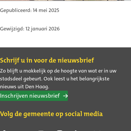
Gepubliceerd: 14 mei 2025
Gewijzigd: 12 januari 2026
Contact
Schrijf u in voor de nieuwsbrief
Zo blijft u makkelijk op de hoogte van wat er in uw
stadsdeel gebeurt. Ook leest u het belangrijkste
nieuws uit Den Haag.
Inschrijven nieuwsbrief
Volg de gemeente op social media