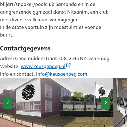
biljart/snooker/poolclub Samonda en in de
aangrenzende gymzaal danst Nitsanim, een club
met diverse volksdansverenigingen.
In de grote voortuin zijn moestuintjes voor de
buurt.
Contactgegevens
Adres: Genemuidenstraat 208, 2545 NZ Den Haag
(Externe
Website:
www.keusgenoeg.nl
link)
Info en contact:
info@keusgenoeg.com
Vorige
Volgende
afbeelding
afbeelding