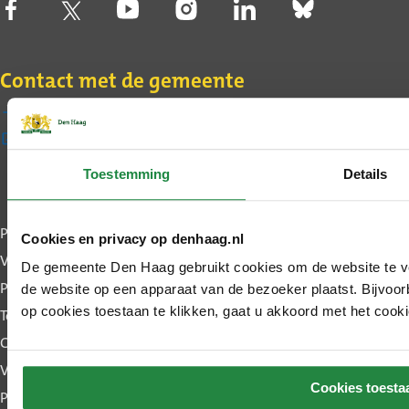
Contact met de gemeente
Contact
(Externe
Stel een vraag
link)
Toestemming
Details
Over
Privacy
Cookies en privacy op denhaag.nl
deze
Voorwaarden
De gemeente Den Haag gebruikt cookies om de website te ve
website
Proclaimer
de website op een apparaat van de bezoeker plaatst. Bijvoorb
op cookies toestaan te klikken, gaat u akkoord met het cook
Toegankelijkheid
Cookies
(Externe
Vacatures
Cookies toesta
link)
Pers