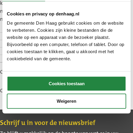
kou buiten. U heeft een lagere energierekening en
meer comfort in huis. Met deze actie kunt u ook
Cookies en privacy op denhaag.nl
meteen uw kozijnen laten vervangen.
De gemeente Den Haag gebruikt cookies om de website
te verbeteren. Cookies zijn kleine bestanden die de
Voor wie
website op een apparaat van de bezoeker plaatst.
Meedoen
Bijvoorbeeld op een computer, telefoon of tablet. Door op
Subsidie
cookies toestaan te klikken, gaat u akkoord met het
Meer informatie
cookiebeleid van de gemeente.
Gepubliceerd: 25 maart 2025
Cookies toestaan
Gewijzigd: 30 juli 2026
Weigeren
Contact
Schrijf u in voor de nieuwsbrief