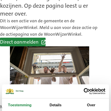
kozijnen. Op deze pagina leest u er
meer over.
Dit is een actie van de gemeente en de
WoonWijzerWinkel. Meld u aan voor deze actie op
de actiepagina van de WoonWijzerWinkel.
Direct aanmelden
(Externe
link)
Toestemming
Details
Over
Met isolatieglas houdt u de warmte binnen en de