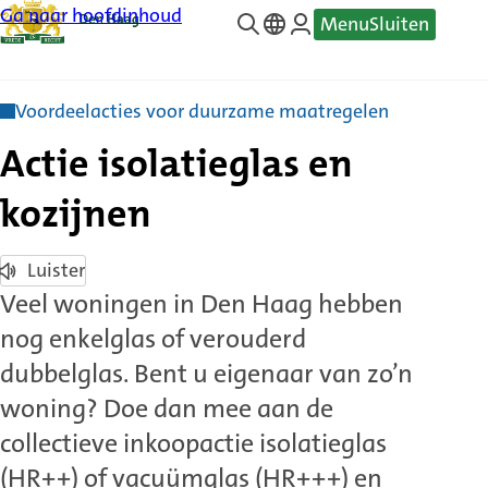
Ga naar hoofdinhoud
Menu
Sluiten
—
Translate
Voordeelacties voor duurzame maatregelen
Actie isolatieglas en
kozijnen
Luister
Veel woningen in Den Haag hebben
nog enkelglas of verouderd
dubbelglas. Bent u eigenaar van zo’n
woning? Doe dan mee aan de
collectieve inkoopactie isolatieglas
(HR++) of vacuümglas (HR+++) en