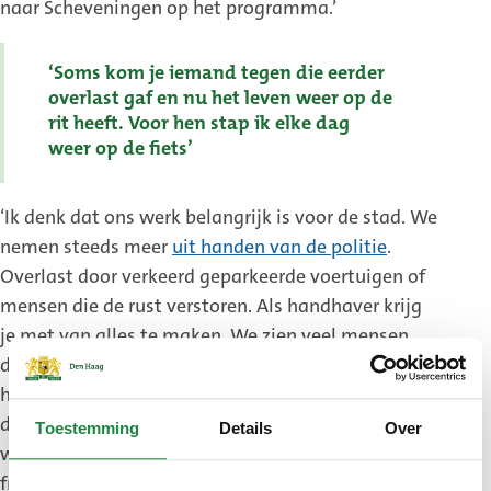
naar Scheveningen op het programma.’
‘Soms kom je iemand tegen die eerder
overlast gaf en nu het leven weer op de
rit heeft. Voor hen stap ik elke dag
weer op de fiets’
‘Ik denk dat ons werk belangrijk is voor de stad. We
nemen steeds meer
uit handen van de politie
.
Overlast door verkeerd geparkeerde voertuigen of
mensen die de rust verstoren. Als handhaver krijg
je met van alles te maken. We zien veel mensen
die op straat leven of een alcoholprobleem
hebben. We hebben veel contact met het
daklozenteam, de boswachters en de politie. We
Toestemming
Details
Over
willen heel graag helpen en het is soms wel
frustrerend als een overlastgever steeds weer in