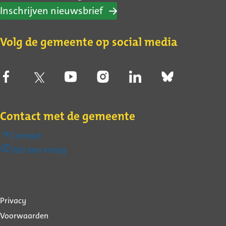
Inschrijven nieuwsbrief
Volg de gemeente op social media
Contact met de gemeente
Contact
(Externe
Stel een vraag
link)
Over
Privacy
deze
Voorwaarden