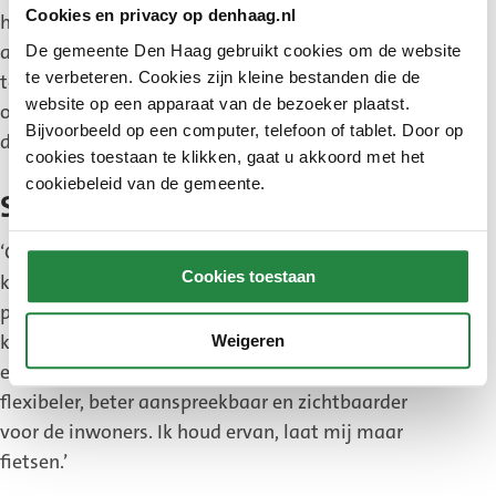
Cookies en privacy op denhaag.nl
hetzelfde gedrag vervalt. Collega’s steunen elkaar
als er iets heftigs is gebeurd. Soms kom je iemand
De gemeente Den Haag gebruikt cookies om de website
te verbeteren. Cookies zijn kleine bestanden die de
tegen die eerderoverlast gaf en nu het leven weer
website op een apparaat van de bezoeker plaatst.
op de rails heeft. Voor hen stap ik elke dag weer op
Bijvoorbeeld op een computer, telefoon of tablet. Door op
de fiets.’
cookies toestaan te klikken, gaat u akkoord met het
cookiebeleid van de gemeente.
Snel bewegen door Den Haag
‘Geen dag is hetzelfde, want mijn collega’s en ik
Cookies toestaan
kunnen elk moment gevraagd worden om
poolshoogte te nemen in een stadsdeel. We
kunnen snel bewegen door de stad en zijn soms
Weigeren
eerder ter plaatse dan een auto. Op de fiets ben je
flexibeler, beter aanspreekbaar en zichtbaarder
voor de inwoners. Ik houd ervan, laat mij maar
fietsen.’