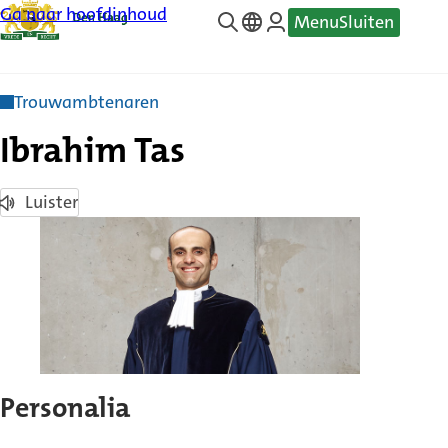
Ga naar hoofdinhoud
Menu
Sluiten
—
Translate
Trouwambtenaren
Ibrahim Tas
Luister
Personalia