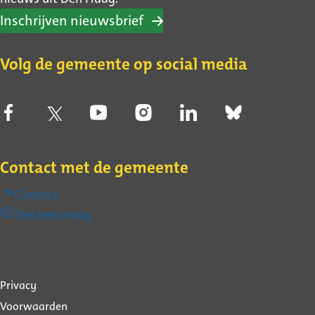
Inschrijven nieuwsbrief
Volg de gemeente op social media
Contact met de gemeente
Contact
(Externe
Stel een vraag
link)
Over
Privacy
deze
Voorwaarden