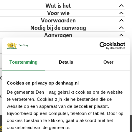
Wat is het
Voor wie
Voorwaarden
Nodig bij de aanvraag
Aanvragen
Hoelang duurt het
Goed om te weten
Subsidieregels
Toestemming
Details
Over
Contact
Gepubliceerd: 7 mei 2025
Cookies en privacy op denhaag.nl
De gemeente Den Haag gebruikt cookies om de website
Gewijzigd: 5 juni 2026
te verbeteren. Cookies zijn kleine bestanden die de
website op een apparaat van de bezoeker plaatst.
Bijvoorbeeld op een computer, telefoon of tablet. Door op
cookies toestaan te klikken, gaat u akkoord met het
Contact
cookiebeleid van de gemeente.
Schrijf u in voor de nieuwsbrief