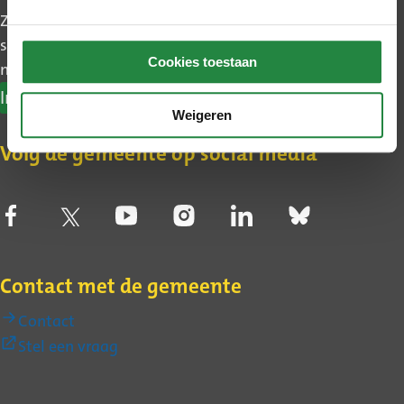
Zo blijft u makkelijk op de hoogte van wat er in uw
stadsdeel gebeurt. Ook leest u het belangrijkste
Cookies toestaan
nieuws uit Den Haag.
Inschrijven nieuwsbrief
Weigeren
Volg de gemeente op social media
Contact met de gemeente
Contact
(Externe
Stel een vraag
link)