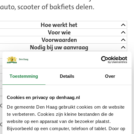
auto, scooter of bakfiets delen.
Hoe werkt het
Voor wie
Voorwaarden
Nodig bij uw aanvraag
Aanvragen
Hoelang duurt het
Goed om te weten
Subsidieregels
Toestemming
Details
Over
Contact
Zie ook
Cookies en privacy op denhaag.nl
Gepubliceerd: 7 november 2025
De gemeente Den Haag gebruikt cookies om de website
te verbeteren. Cookies zijn kleine bestanden die de
website op een apparaat van de bezoeker plaatst.
Gewijzigd: 5 juni 2026
Bijvoorbeeld op een computer, telefoon of tablet. Door op