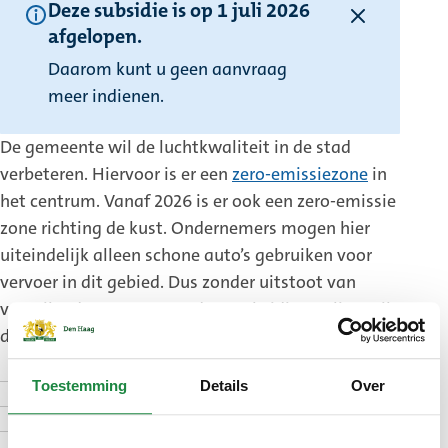
Deze subsidie is op 1 juli 2026
afgelopen.
Daarom kunt u geen aanvraag
meer indienen.
De gemeente wil de luchtkwaliteit in de stad
verbeteren. Hiervoor is er een
zero-emissiezone
in
het centrum. Vanaf 2026 is er ook een zero-emissie
zone richting de kust. Ondernemers mogen hier
uiteindelijk alleen schone auto’s gebruiken voor
vervoer in dit gebied. Dus zonder uitstoot van
vervuilende gassen. Met deze subsidieregeling wil
de gemeente ondernemers hierbij helpen.
Toestemming
Details
Over
Hoe werkt het
Voorwaarden
Nodig bij uw aanvraag