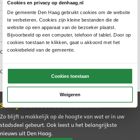
Cookies en privacy op denhaag.nl
Aanvragen
De gemeente Den Haag gebruikt cookies om de website
Hoelang duurt het
te verbeteren. Cookies zijn kleine bestanden die de
Subsidieregels
website op een apparaat van de bezoeker plaatst.
Contact
Bijvoorbeeld op een computer, telefoon of tablet. Door op
Zie ook
cookies toestaan te klikken, gaat u akkoord met het
cookiebeleid van de gemeente.
Gepubliceerd: 17 september 2025
Gewijzigd: 30 juni 2026
Cookies toestaan
Weigeren
Contact
Schrijf u in voor de nieuwsbrief
Zo blijft u makkelijk op de hoogte van wat er in uw
stadsdeel gebeurt. Ook leest u het belangrijkste
nieuws uit Den Haag.