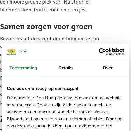
een mooie groene plek van. Nu staan er
bloembakken, fruitbomen en bankjes.
Samen zorgen voor groen
Bewoners uit de straat onderhouden de tuin
samen. Zij snoeien plantenen geven water. Via een
appgroep houden ze contact met elkaar. Door hun
inzet is het terrein een fijne plek geworden voor de
Toestemming
Details
Over
buurt.
Bewoners kunnen elkaar hier ontmoeten en
genieten van het groen. De tuin zorgt voor meer
Cookies en privacy op denhaag.nl
contact in de straat. Ook maakt het de buurt
De gemeente Den Haag gebruikt cookies om de website
prettiger om te wonen.
te verbeteren. Cookies zijn kleine bestanden die de
website op een apparaat van de bezoeker plaatst.
Zonnebloemen planten
Bijvoorbeeld op een computer, telefoon of tablet. Door op
cookies toestaan te klikken, gaat u akkoord met het
Tijdens de uitreiking plantten bewoners samen