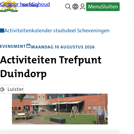
Ga naar hoofdinhoud
Menu
Sluiten
—
Translate
Activiteitenkalender stadsdeel Scheveningen
EVENEMENT
MAANDAG 10 AUGUSTUS 2026
Activiteiten Trefpunt
Duindorp
Luister