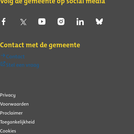
Volg de gemeente op social media
Contact met de gemeente
Contact
(Externe
Stel een vraag
link)
Over
Privacy
deze
Voorwaarden
website
Proclaimer
Toegankelijkheid
Cookies