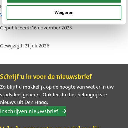
Kijk voor meer informatie op de
website van
Weigeren
(Externe
Welzijn Scheveningen
.
link)
Gepubliceerd: 16 november 2023
Gewijzigd: 21 juli 2026
Contact
Schrijf u in voor de nieuwsbrief
Zo blijft u makkelijk op de hoogte van wat er in uw
stadsdeel gebeurt. Ook leest u het belangrijkste
nieuws uit Den Haag.
Inschrijven nieuwsbrief