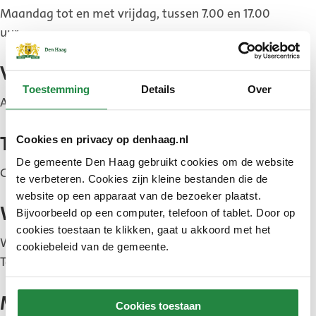
Maandag tot en met vrijdag, tussen 7.00 en 17.00
uur.
Voor wie
Toestemming
Details
Over
Alle leeftijden.
Cookies en privacy op denhaag.nl
Toegang
De gemeente Den Haag gebruikt cookies om de website
Gratis of kleine bijdrage.
te verbeteren. Cookies zijn kleine bestanden die de
website op een apparaat van de bezoeker plaatst.
Waar
Bijvoorbeeld op een computer, telefoon of tablet. Door op
cookies toestaan te klikken, gaat u akkoord met het
Wijk- en dienstencentrum Het Trefpunt,
cookiebeleid van de gemeente.
Tesselsestraat 71, Duindorp.
Meer informatie
Cookies toestaan