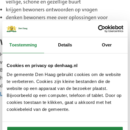
veilige, schone en gezellige buurt
krijgen bewoners antwoorden op vragen
denken bewoners mee over oplossingen voor
problemen in de wijk
Wanneer en waar
Toestemming
Details
Over
Het BuurtBakkie staat elke maand bij
winkelcentrum Houtwijk, Hildo Kroplaan 52a. Elk
Cookies en privacy op denhaag.nl
BuurtBakkie heeft een thema. Zodat bewoners
De gemeente Den Haag gebruikt cookies om de website
hierover kunnen meedenken en meepraten. Bekijk
te verbeteren. Cookies zijn kleine bestanden die de
de data op de
Facebookpagina stadsdeel
website op een apparaat van de bezoeker plaatst.
(Externe
Loosduinen
.
Bijvoorbeeld op een computer, telefoon of tablet. Door op
link)
cookies toestaan te klikken, gaat u akkoord met het
cookiebeleid van de gemeente.