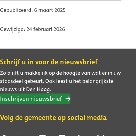
Gepubliceerd: 6 maart 2025
Gewijzigd: 24 februari 2026
Contact
Schrijf u in voor de nieuwsbrief
Zo blijft u makkelijk op de hoogte van wat er in uw
stadsdeel gebeurt. Ook leest u het belangrijkste
nieuws uit Den Haag.
Inschrijven nieuwsbrief
Volg de gemeente op social media