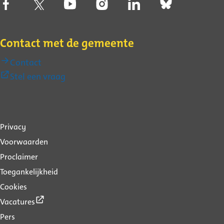
Contact met de gemeente
Contact
(Externe
Stel een vraag
link)
Over
Privacy
deze
Voorwaarden
website
Proclaimer
Toegankelijkheid
Cookies
(Externe
Vacatures
link)
Pers