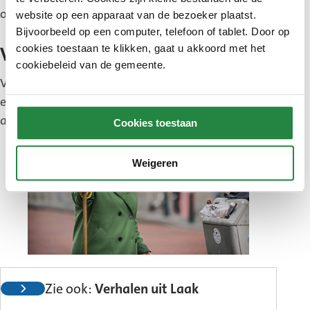
opvoedtips. Maar het is ook vooral heel gezellig.’
website op een apparaat van de bezoeker plaatst.
Bijvoorbeeld op een computer, telefoon of tablet. Door op
cookies toestaan te klikken, gaat u akkoord met het
Veilige plek
cookiebeleid van de gemeente.
Vrijwilligerswerk is onbetaald, maar Nifessa krijgt
er veel voor terug. ‘En dat voelt voor mij als het
allerhoogste salaris.’
Cookies toestaan
Weigeren
Zie ook:
Verhalen uit Laak