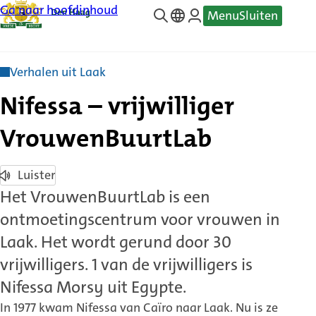
Ga naar hoofdinhoud
Menu
Sluiten
—
Translate
Verhalen uit Laak
Nifessa – vrijwilliger
VrouwenBuurtLab
Luister
Het VrouwenBuurtLab is een
ontmoetingscentrum voor vrouwen in
Laak. Het wordt gerund door 30
vrijwilligers. 1 van de vrijwilligers is
Nifessa Morsy uit Egypte.
In 1977 kwam Nifessa van Caïro naar Laak. Nu is ze