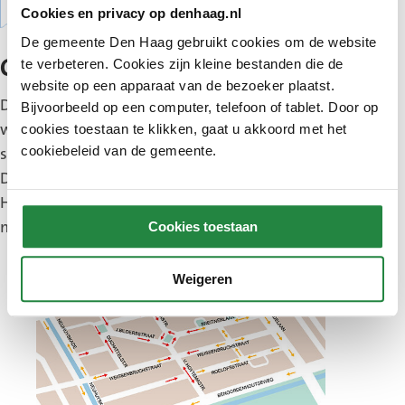
Cookies en privacy op denhaag.nl
De gemeente Den Haag gebruikt cookies om de website
te verbeteren. Cookies zijn kleine bestanden die de
Over het project
website op een apparaat van de bezoeker plaatst.
De Van Hoytemastraat en het plein liggen in een
Bijvoorbeeld op een computer, telefoon of tablet. Door op
woonwijk. Deze wijk wordt steeds drukker. In veel
cookies toestaan te klikken, gaat u akkoord met het
cookiebeleid van de gemeente.
straten kunnen auto’s maar 1 kant op rijden.
Daardoor rijdt veel verkeer via de Van
Hoytemastraat en het plein de wijk in en uit. Dat
maakt het daar extra druk.
Cookies toestaan
Weigeren