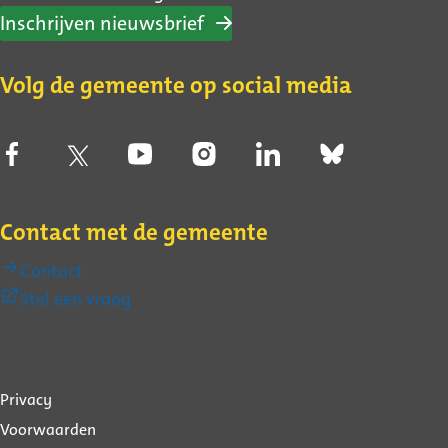
Inschrijven nieuwsbrief
Volg de gemeente op social media
Contact met de gemeente
Contact
(Externe
Stel een vraag
link)
Over
Privacy
deze
Voorwaarden