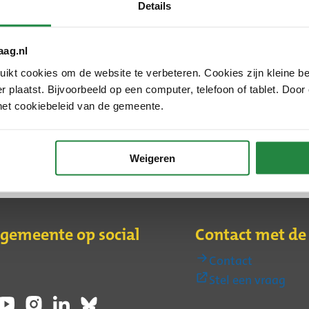
Details
aag.nl
kt cookies om de website te verbeteren. Cookies zijn kleine be
de persoonsgegevens. Welke gegevens dat zijn, hangt
 plaatst. Bijvoorbeeld op een computer, telefoon of tablet. Door
bruikt altijd alleen de gegevens die echt nodig zijn.
het cookiebeleid van de gemeente.
rticipatie
.
zigd: 5 juni 2026
Weigeren
 gemeente op social
Contact met d
Contact
(Ext
Stel een vraag
link)