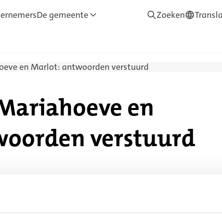
ernemers
De gemeente
Zoeken
Transl
—
Translate
oeve en Marlot: antwoorden verstuurd
 Mariahoeve en
woorden verstuurd
 van de vragenlijst. Uw antwoorden zijn
t? Stuur een e-mail naar
parkeren.mariahoeve-