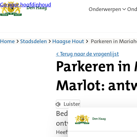
Ga naar hoofdinhoud
Onderwerpen
Ond
Home
Stadsdelen
Haagse Hout
Parkeren in Mariah
< Terug naar de vragenlijst
Parkeren in
Marlot: ant
Luister
Bedankt voor het invullen
ontvangen.
Heeft u een vraag over dit projec