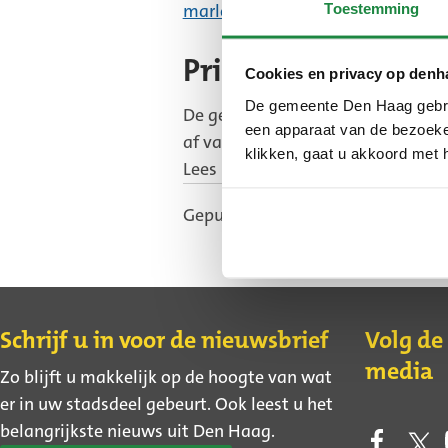
marlot@denhaag.nl
.
Toestemming
Privacyverklaring
Cookies en privacy op denh
De gemeente Den Haag gebrui
De gemeente gebruikt verschillen
een apparaat van de bezoeker
af van het project. De gemeente ge
klikken, gaat u akkoord met 
Lees meer op
Privacyverklaring pa
Gepubliceerd: 20 mei 2026
Gewij
Contact
Schrijf u in voor de nieuwsbrief
Volg de
media
Zo blijft u makkelijk op de hoogte van wat
er in uw stadsdeel gebeurt. Ook leest u het
belangrijkste nieuws uit Den Haag.