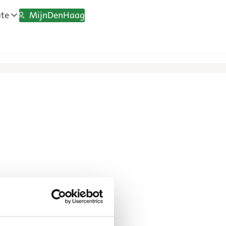
MijnDenHaag
ate