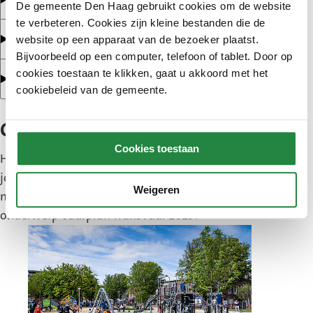
De gemeente Den Haag gebruikt cookies om de website
te verbeteren. Cookies zijn kleine bestanden die de
Werk en zekerheid
website op een apparaat van de bezoeker plaatst.
Bijvoorbeeld op een computer, telefoon of tablet. Door op
cookies toestaan te klikken, gaat u akkoord met het
Communicatie en betrokkenheid
cookiebeleid van de gemeente.
Compleet jaarplan
Cookies toestaan
Hierboven staan niet alle acties. Wilt u het hele
jaarplan Transvaal 2025 bekijken? Stuur dan een e-
Weigeren
mail naar
centrum@denhaag.nl
en zet in het
onderwerp ‘Jaarplan Transvaal 2025’.