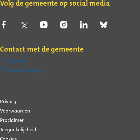
Volg de gemeente op social media
Contact met de gemeente
Contact
(Externe
Stel een vraag
link)
Over
Privacy
deze
Voorwaarden
website
Proclaimer
Toegankelijkheid
Cookies