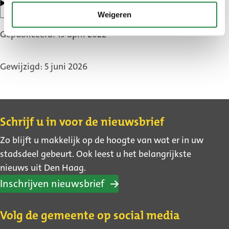
Sporthal Zuidhaghe
Weigeren
Gepubliceerd: 13 april 2022
Gewijzigd: 5 juni 2026
Contact
Schrijf u in voor de nieuwsbrief
Zo blijft u makkelijk op de hoogte van wat er in uw
stadsdeel gebeurt. Ook leest u het belangrijkste
nieuws uit Den Haag.
Inschrijven nieuwsbrief
Volg de gemeente op social media