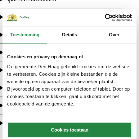
Sporthal Ockenburgh
Sporthal Oranjeplein
Toestemming
Details
Over
Sporthal Overbosch
Cookies en privacy op denhaag.nl
De gemeente Den Haag gebruikt cookies om de website
Sporthal Piet Vink
te verbeteren. Cookies zijn kleine bestanden die de
website op een apparaat van de bezoeker plaatst.
Sporthal Transvaal
Bijvoorbeeld op een computer, telefoon of tablet. Door op
cookies toestaan te klikken, gaat u akkoord met het
cookiebeleid van de gemeente.
Sporthal 't Zandje
Sportcampus Zuiderpark
Cookies toestaan