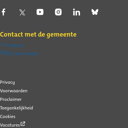
Contact met de gemeente
Contact
(Externe
Stel een vraag
link)
Over
Privacy
deze
Voorwaarden
website
Proclaimer
Toegankelijkheid
Cookies
(Externe
Vacatures