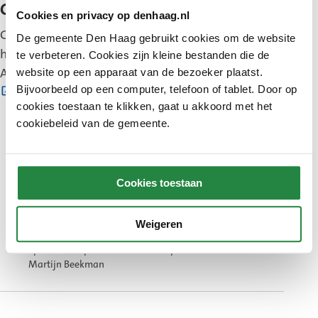
Gratis sportspullen
Cookies en privacy op denhaag.nl
Geen geld voor sportspullen? Stichting Leergeld
De gemeente Den Haag gebruikt cookies om de website
helpt met gratis sportspullen voor kinderen.
te verbeteren. Cookies zijn kleine bestanden die de
Aanvragen kan via de website
leergelddenhaag.nl
website op een apparaat van de bezoeker plaatst.
(Externe
Bijvoorbeeld op een computer, telefoon of tablet. Door op
.
cookies toestaan te klikken, gaat u akkoord met het
link)
cookiebeleid van de gemeente.
Cookies toestaan
Weigeren
Sporten met plezier in het Zuiderpark. Foto:
Martijn Beekman