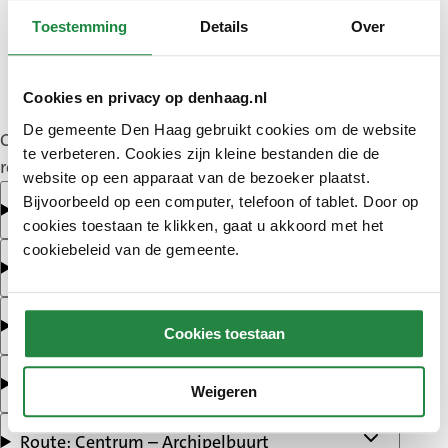
Toestemming
Details
Over
Cookies en privacy op denhaag.nl
De gemeente Den Haag gebruikt cookies om de website
Ontdek hieronder de verschillende routes en bekijk
te verbeteren. Cookies zijn kleine bestanden die de
routekaarten.
website op een apparaat van de bezoeker plaatst.
Bijvoorbeeld op een computer, telefoon of tablet. Door op
Route: Haagse Hout – Haagse Bos
cookies toestaan te klikken, gaat u akkoord met het
cookiebeleid van de gemeente.
Route: Segbroek – Westduinpark
Route: Leidschenveen-Ypenburg – Westvlietzone
Cookies toestaan
Route: Loosduinen – Madestein
Weigeren
Route: Centrum – Archipelbuurt