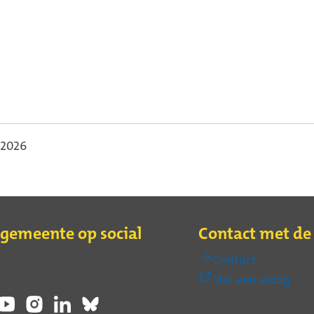
i 2026
 gemeente op social
Contact met d
Contact
(Ext
Stel een vraag
link)