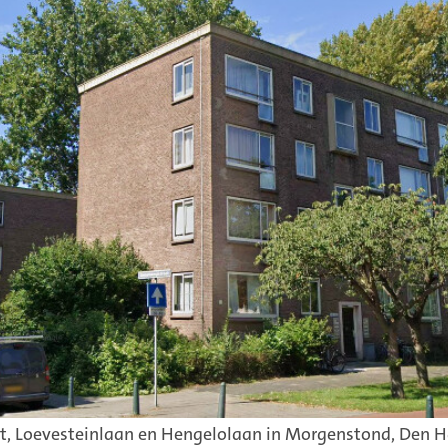
ningen in de wijk. Ook komt er:
at
 (PUK) voor de nieuwbouw. Hierin staan de voorwaarden
. Of hoe de buitenruimte eruit gaat zien.
t, Loevesteinlaan en Hengelolaan in Morgenstond, Den 