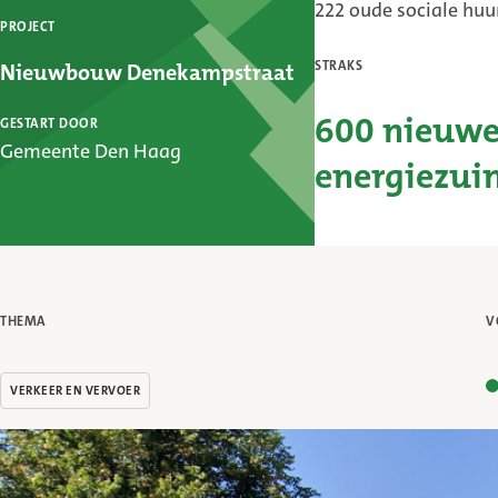
222 oude sociale hu
PROJECT
STRAKS
Nieuwbouw Denekampstraat
GESTART DOOR
600 nieuwe
Gemeente Den Haag
energiezui
THEMA
V
S
V
VERKEER EN VERVOER