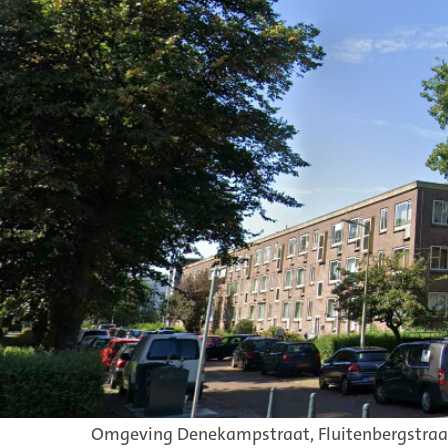
Wat
Het project Denekampstraat bestaat uit:
nieuwbouw van 600 woningen
sloop van 222 oude woningen
Dit voor de sociale- en middenhuur en koopwo
nieuwe binnentuin met parkeerplaatsen
groene buitenruimte bij de Denekampstra
De gemeente maakt een Planuitwerkingskader
plan. Bijvoorbeeld hoeveel woningen er komen
Waar
Omgeving Denekampstraat, Fluitenbergstraa