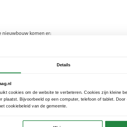
de nieuwbouw komen er:
Details
idwest. En voor minder huizentekort. Ook wordt het gebie
aag.nl
kt cookies om de website te verbeteren. Cookies zijn kleine be
 plaatst. Bijvoorbeeld op een computer, telefoon of tablet. Door
het cookiebeleid van de gemeente.
lende partijen samen: