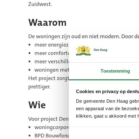
Zuidwest.
Waarom
De woningen zijn oud en niet modern. Door 
meer energiezuinige woningen
meer comfortabele woningen
meer verschillende soorten woningen
woningen met verschillende huurprijzen
Toestemming
Het project zorgt voor betere woningen in Zu
prettiger.
Cookies en privacy op denh
De gemeente Den Haag gebrui
Wie
een apparaat van de bezoeker
klikken, gaat u akkoord met 
Voor project Denekampstraat werken verschil
woningcorporatie Haag Wonen
BPD Bouwfonds Gebiedsontwikkeling