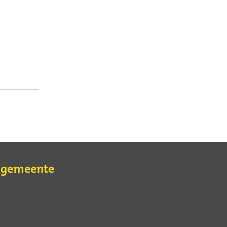
e gemeente
erne