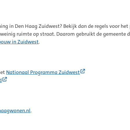
ng in Den Haag Zuidwest? Bekijk dan de regels voor het
is weinig ruimte op straat. Daarom gebruikt de gemeente 
bouw in Zuidwest
.
(Externe
het
Nationaal Programma Zuidwest
link)
(Externe
d
link)
haagwonen.nl
.