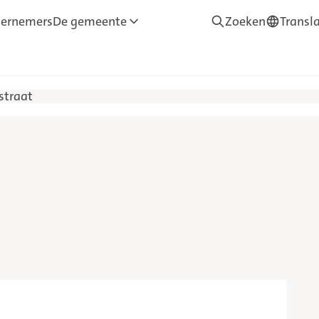
ernemers
De gemeente
Zoeken
Transl
—
Translate
traat