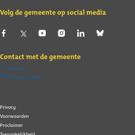
Volg de gemeente op social media
Contact met de gemeente
Contact
(Externe
Stel een vraag
link)
Over
Privacy
deze
Voorwaarden
website
Proclaimer
Toegankelijkheid