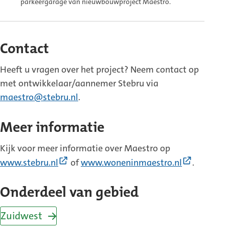
parkeergarage van nieuwbouwproject Maestro.
Contact
Heeft u vragen over het project? Neem contact op
met ontwikkelaar/aannemer Stebru via
maestro@stebru.nl
.
Meer informatie
Kijk voor meer informatie over Maestro op
(Externe
(Externe
www.stebru.nl
of
www.woneninmaestro.nl
.
link)
link)
Onderdeel van gebied
Zuidwest