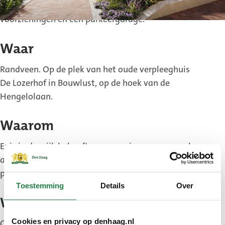
koopappartementen. Ook komt er ruimte voor
voorzieningen en een parkeergarage.
Waar
Randveen. Op de plek van het oude verpleeghuis
De Lozerhof in Bouwlust, op de hoek van de
Hengelolaan.
Waarom
Er is in de wijk behoefte aan woningen, maar ook
aan een verzorgingstehuis zoals De Lozerhof. De
plannen voor Maestro passen hier goed bij.
Toestemming
Details
Over
Wie
Cookies en privacy op denhaag.nl
Ontwikkelaar Stebru. Architect: KOW Architecten.