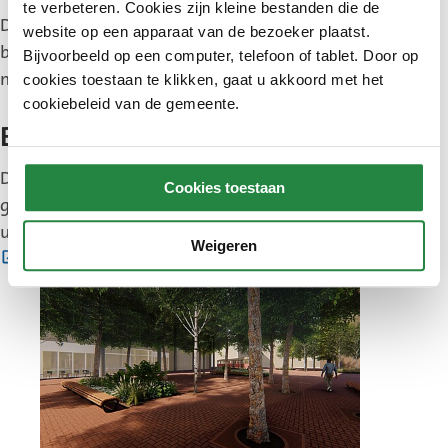
te verbeteren. Cookies zijn kleine bestanden die de
De werkzaamheden startten 15 januari 2024. De
website op een apparaat van de bezoeker plaatst.
bestrating is klaar. De bomen en banken worden in
Bijvoorbeeld op een computer, telefoon of tablet. Door op
november 2024 geplaatst.
cookies toestaan te klikken, gaat u akkoord met het
cookiebeleid van de gemeente.
Bouwoverlast
De aannemer probeert zo min mogelijk overlast te
Cookies toestaan
geven. Vragen of opmerkingen over de bouw kunt
u direct stellen aan de aannemers via de
BouwApp
Weigeren
(Externe
.
link)