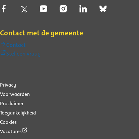
Contact met de gemeente
Contact
(Externe
Stel een vraag
link)
Over
Privacy
deze
Voorwaarden
website
Proclaimer
Toegankelijkheid
Cookies
(Externe
Vacatures