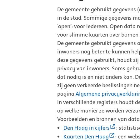
De gemeente gebruikt gegevens (d
in de stad. Sommige gegevens ma
‘open’: voor iedereen. Open data
voor slimme kaarten over bomen 
De gemeente gebruikt gegevens om
inwoners nog beter te kunnen hel
deze gegevens gebruikt, houdt zij
privacy van inwoners. Soms gebr
dat nodig is en niet anders kan.
zij geen verkeerde beslissingen n
pagina
Algemene privacyverklari
In verschillende registers houdt
op welke manier ze worden verza
Voorbeelden en bronnen van datag
(Externe
Den Haag in cijfers
: statist
link)
(Externe
Kaarten Den Haag
: een web