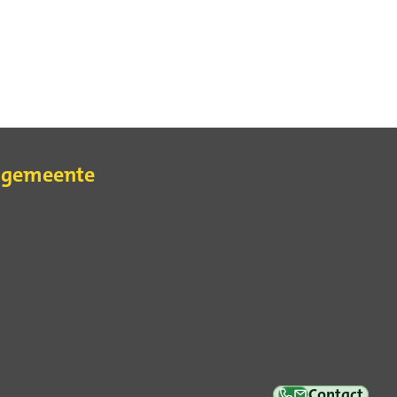
e gemeente
erne
Contact