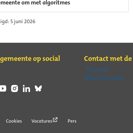
emeente om met algoritmes
igd: 5 juni 2026
 gemeente op social
Contact met d
Contact
(Ext
Stel een vraag
link)
(Externe
Cookies
Vacatures
Pers
link)