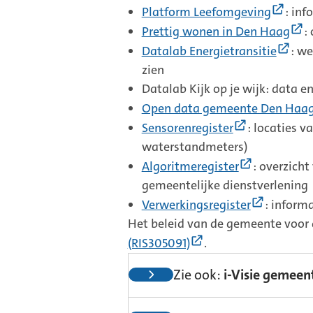
link)
(Exte
Platform Leefomgeving
: in
link)
(
Prettig wonen in Den Haag
:
li
(Ext
Datalab Energietransitie
: we
link
zien
Datalab Kijk op je wijk: data 
Open data gemeente Den Haa
(Externe
Sensorenregister
: locaties v
link)
waterstandmeters)
(Externe
Algoritmeregister
: overzicht
link)
gemeentelijke dienstverlening
(Externe
Verwerkingsregister
: inform
link)
Het beleid van de gemeente voor
(Externe
(RIS305091)
.
link)
Zie ook:
i-Visie gemeen