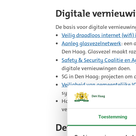
Digitale vernieuw
De basis voor digitale vernieuwin
Veilig draadloos internet (wifi
Aanleg glasvezelnetwerk
: een 
Den Haag. Glasvezel maakt raz
Safety & Security Coalitie en 
digitale vernieuwingen doen.
5G in Den Haag: projecten om d
Veiligheid van gemeentelijke 
systemen te melden en aan te 
Haags Netwerk Digitale Vaardi
vernieuwingen verbetert.
Toestemming
Den Haag als ‘sli