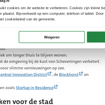
aag.nl
ernieuwing, die maakt de stad slimmer. Het is voor de
kt cookies om de website te verbeteren. Cookies zijn kleine be
bekijken welke nieuwe technieken Den Haag kunnen
 plaatst. Bijvoorbeeld op een computer, telefoon of tablet. Door
eteren van de bereikbaarheid, veiligheid, duurzaamheid
het cookiebeleid van de gemeente.
emeente gebieden opnieuw ontwikkelt, houdt ze al vanaf
niek in de toekomst nodig is.
de projecten voor slimme vernieuwingen in de stad:
Weigeren
e
meente test in het
Living Lab Scheveningen
nieuwe
tad.
e
iek om langer thuis te blijven wonen.
t de omgeving bij de kust van Scheveningen verbetert.
d voor slimme vernieuwingen op zee.
(Externe
(Externe
entral Innovation District
, de
Binckhorst
en
link)
link)
(Externe
en zoals
Startup in Residence
link)
en voor de stad