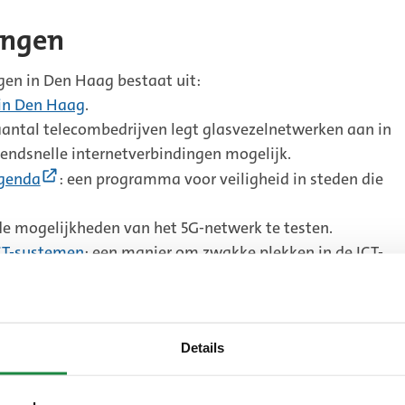
ingen
gen in Den Haag bestaat uit:
) in Den Haag
.
aantal telecombedrijven legt glasvezelnetwerken aan in
endsnelle internetverbindingen mogelijk.
(Externe
Agenda
: een programma voor veiligheid in steden die
link)
e mogelijkheden van het 5G-netwerk te testen.
ICT-systemen
: een manier om zwakke plekken in de ICT-
pakken.
gheden: netwerk dat het omgaan met digitale
Details
mme stad’