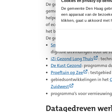
Cookies en privacy op denh
De gemeente werkt aan digitale v
De gemeente Den Haag gebrui
gemeente belangrijk om goed te 
een apparaat van de bezoeker
helpen. Bijvoorbeeld bij het verb
klikken, gaat u akkoord met 
of economie in de stad. Als de g
het begin rekening met welke tech
De gemeente werkt aan de volgen
(Extern
Smart City Den Haag
: de ge
link)
digitale uitvindingen voor de s
(Extern
iZi Gezond Lang Thuis
: techn
link)
De Kust Gezond
: programma da
(Externe
Proeftuin op Zee
: testgebie
link)
gebiedsontwikkelingen in het
C
(Externe
Zuidwest
link)
programma’s voor vernieuwing
Datagedreven werk