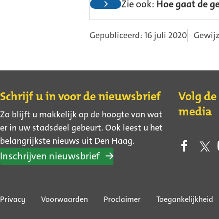
Zie ook:
Hoe gaat de g
Gepubliceerd: 16 juli 2020
Gewijz
Contact
Schrijf u in voor de nieuwsbrief
Volg de
media
Zo blijft u makkelijk op de hoogte van wat
er in uw stadsdeel gebeurt. Ook leest u het
belangrijkste nieuws uit Den Haag.
Inschrijven nieuwsbrief
Over
Privacy
Voorwaarden
Proclaimer
Toegankelijkheid
deze