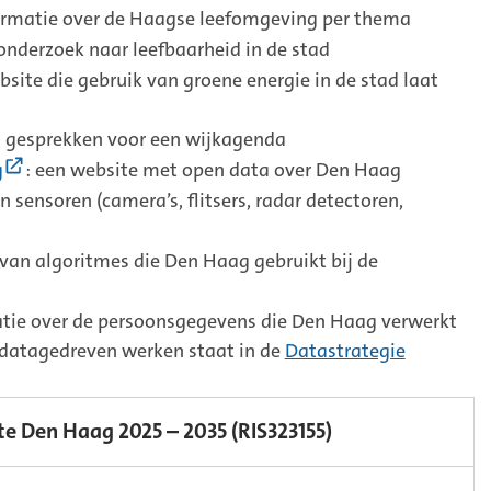
rne
formatie over de Haagse leefomgeving per thema
Externe
 onderzoek naar leefbaarheid in de stad
nk)
erne
bsite die gebruik van groene energie in de stad laat
)
en gesprekken voor een wijkagenda
(Externe
g
: een website met open data over Den Haag
link)
an sensoren (camera’s, flitsers, radar detectoren,
 van algoritmes die Den Haag gebruikt bij de
atie over de persoonsgegevens die Den Haag verwerkt
 datagedreven werken staat in de
Datastrategie
(Externe
te Den Haag 2025 – 2035 (RIS323155)
link)