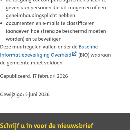
geven aan personen die dit mogen en of een
geheimhoudingsplicht hebben
documenten en e-mails te classificeren
(aangeven hoe streng ze beschermd moeten
worden) en te beveiligen
Deze maatregelen vallen onder de
Baseline
(Externe
Informatiebeveiliging Overheid
(BIO) waaraan
link)
de gemeente moet voldoen.
Gepubliceerd: 17 februari 2026
Gewijzigd: 5 juni 2026
Contact
Schrijf u in voor de nieuwsbrief