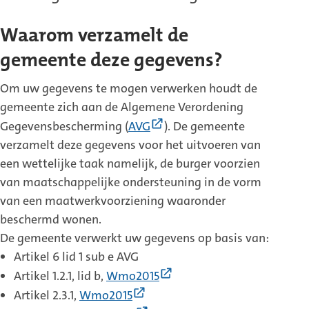
Waarom verzamelt de
gemeente deze gegevens?
Om uw gegevens te mogen verwerken houdt de
gemeente zich aan de Algemene Verordening
(Externe
Gegevensbescherming (
AVG
). De gemeente
link)
verzamelt deze gegevens voor het uitvoeren van
een wettelijke taak namelijk, de burger voorzien
van maatschappelijke ondersteuning in de vorm
van een maatwerkvoorziening waaronder
beschermd wonen.
De gemeente verwerkt uw gegevens op basis van:
Artikel 6 lid 1 sub e AVG
(Externe
Artikel 1.2.1, lid b,
Wmo2015
link)
(Externe
Artikel 2.3.1,
Wmo2015