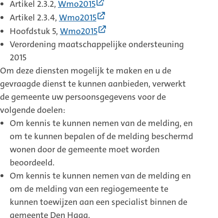
link)
(Externe
Artikel 2.3.2,
Wmo2015
link)
(Externe
Artikel 2.3.4,
Wmo2015
link)
(Externe
Hoofdstuk 5,
Wmo2015
link)
Verordening maatschappelijke ondersteuning
2015
Om deze diensten mogelijk te maken en u de
gevraagde dienst te kunnen aanbieden, verwerkt
de gemeente uw persoonsgegevens voor de
volgende doelen:
Om kennis te kunnen nemen van de melding, en
om te kunnen bepalen of de melding beschermd
wonen door de gemeente moet worden
beoordeeld.
Om kennis te kunnen nemen van de melding en
om de melding van een regiogemeente te
kunnen toewijzen aan een specialist binnen de
gemeente Den Haag.