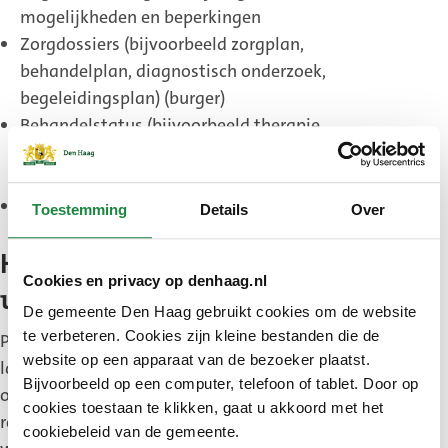
mogelijkheden en beperkingen
Zorgdossiers (bijvoorbeeld zorgplan,
behandelplan, diagnostisch onderzoek,
begeleidingsplan) (burger)
Behandelstatus (bijvoorbeeld therapie,
medicatie, verpleegkundige ondersteuning)
(burger)
Middelengebruik (burger)
Toestemming
Details
Over
Hoe lang bewaart de gemeente
Cookies en privacy op denhaag.nl
uw persoonsgegevens?
De gemeente Den Haag gebruikt cookies om de website
te verbeteren. Cookies zijn kleine bestanden die de
Persoonsgegevens in het dossier worden niet
website op een apparaat van de bezoeker plaatst.
langer bewaard dan 15 jaar. Dit moet de gemeente
Bijvoorbeeld op een computer, telefoon of tablet. Door op
op basis van artikel 5.3.4 lid 1, Wmo2015: te
cookies toestaan te klikken, gaat u akkoord met het
rekenen vanaf het tijdstip waarop de laatste
cookiebeleid van de gemeente.