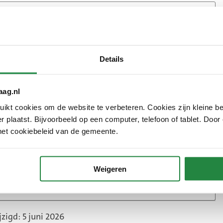
e deze gegevens?
rkt de gemeente
Details
e uw persoonsgegevens?
aag.nl
 gegevens?
kt cookies om de website te verbeteren. Cookies zijn kleine be
 plaatst. Bijvoorbeeld op een computer, telefoon of tablet. Door
het cookiebeleid van de gemeente.
n een algoritme en/of automatische besluitvorming?
Weigeren
gegevens te beschermen?
zigd: 5 juni 2026