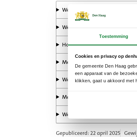
Waarom verzamelt de gemeent
Welke persoonsgegevens verwe
Toestemming
Hoe lang bewaart de gemeent
Cookies en privacy op denh
Met wie deelt de gemeente uw
De gemeente Den Haag gebrui
een apparaat van de bezoeker
Wat zijn uw rechten?
klikken, gaat u akkoord met 
Maakt de gemeente gebruik va
Wat doet de gemeente om uw 
Gepubliceerd: 22 april 2025
Gewij