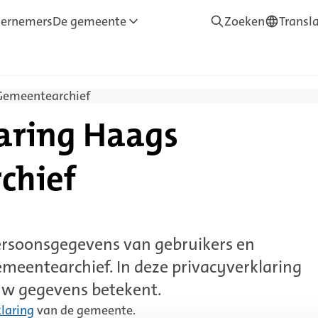
ernemers
De gemeente
Zoeken
Transl
—
Translate
Gemeentearchief
laring Haags
chief
rsoonsgegevens van gebruikers en
meentearchief. In deze privacyverklaring
 uw gegevens betekent.
laring
van de gemeente.