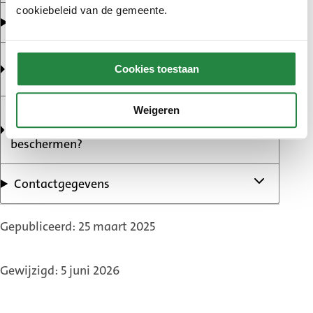
cookiebeleid van de gemeente.
Wat zijn uw rechten?
Maakt de gemeente gebruik van een algoritme
Cookies toestaan
en/of automatische besluitvorming?
Weigeren
Welke beveiligingsmaatregelen worden
genomen om uw persoonsgegevens te
beschermen?
Contactgegevens
Gepubliceerd: 25 maart 2025
Gewijzigd: 5 juni 2026