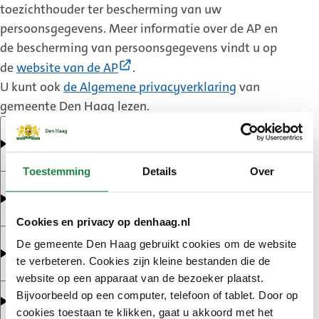
toezichthouder ter bescherming van uw
persoonsgegevens. Meer informatie over de AP en
de bescherming van persoonsgegevens vindt u op
(Externe
de
website van de AP
.
link)
U kunt ook
de A
lgemene privacyverklaring
van
gemeente Den Haag lezen.
Waarvoor heeft de gemeente uw
persoonsgegevens nodig?
Toestemming
Details
Over
Welke persoonsgegevens verwerkt de
gemeente?
Cookies en privacy op denhaag.nl
Hoe lang bewaart de gemeente uw
De gemeente Den Haag gebruikt cookies om de website
persoonsgegevens?
te verbeteren. Cookies zijn kleine bestanden die de
website op een apparaat van de bezoeker plaatst.
Bijvoorbeeld op een computer, telefoon of tablet. Door op
Met wie worden uw gegevens gedeeld?
cookies toestaan te klikken, gaat u akkoord met het