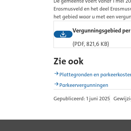
De gemeente voert vanaf 1 mei 20
Erasmusveld en het deel Erasmus
het gebied waar u met een vergun
Vergunningsgebied per 
(PDF, 821,6 KB)
Zie ook
Plattegronden en parkeerkoste
Parkeervergunningen
Gepubliceerd: 1 juni 2025
Gewijzig