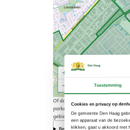
Toestemming
Of download hieronder plattegro
Cookies en privacy op denh
parkeren. Achter elk vergunnings
De gemeente Den Haag gebrui
gebied.
een apparaat van de bezoeker
klikken, gaat u akkoord met 
Bewoners en bedrijven