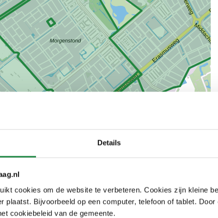
Details
Leaflet
|
©
OpenStreetMap
contributors, Kaartgegevens: ©
PDOK
nden van gebieden waar u met een vergunning kunt
aag.nl
gebied ziet u het nummer van de parkeerzone in dat
kt cookies om de website te verbeteren. Cookies zijn kleine be
 plaatst. Bijvoorbeeld op een computer, telefoon of tablet. Door
het cookiebeleid van de gemeente.