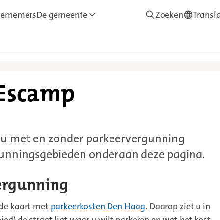
ernemers
De gemeente
Zoeken
Transl
—
Translate
 Escamp
 u met en zonder parkeervergunning
gunningsgebieden onderaan deze pagina.
ergunning
 de kaart met
parkeerkosten Den Haag
. Daarop ziet u in
ed) de straat ligt waar u wilt parkeren en wat het kost.