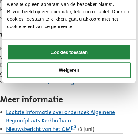
het onderzoek van het Openbaar Ministerie. Er
website op een apparaat van de bezoeker plaatst.
komt ook een onafhankelijk onderzoek in opdracht
Bijvoorbeeld op een computer, telefoon of tablet. Door op
van de gemeente.
cookies toestaan te klikken, gaat u akkoord met het
cookiebeleid van de gemeente.
Vragen
Het college begrijpt dat het onderzoek van het OM
Cookies toestaan
veel vragen en emoties kan oproepen.
Bent u nabestaande en heeft u vragen? U kunt de
Weigeren
gemeente bellen op (070) 353 57 50 of een e-mail
sturen naar
contact@denhaag.nl
.
Meer informatie
Laatste informatie over onderzoek Algemene
Begraafplaats Kerkhoflaan
(Externe
Nieuwsbericht van het OM
(3 juni)
link)