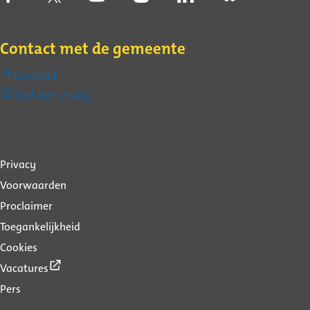
Contact met de gemeente
Contact
(Externe
Stel een vraag
link)
Over
Privacy
deze
Voorwaarden
website
Proclaimer
Toegankelijkheid
Cookies
(Externe
Vacatures
link)
Pers