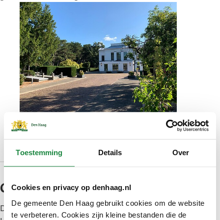
De gemeentelijke Algemene Begraafplaats aan
de Kerkhoflaan 12
Toestemming
Details
Over
Onafhankelijk onderzoek
Cookies en privacy op denhaag.nl
De gemeente Den Haag gebruikt cookies om de website
De gemeente Den Haag werkt volledig mee aan
te verbeteren. Cookies zijn kleine bestanden die de