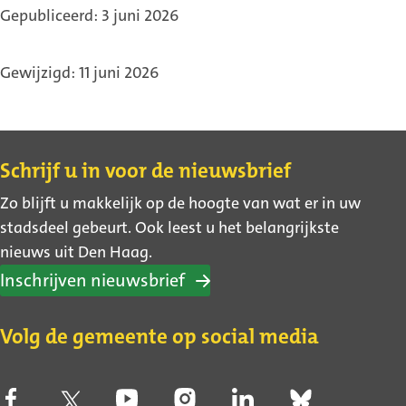
Gepubliceerd: 3 juni 2026
Gewijzigd: 11 juni 2026
Contact
Schrijf u in voor de nieuwsbrief
Zo blijft u makkelijk op de hoogte van wat er in uw
stadsdeel gebeurt. Ook leest u het belangrijkste
nieuws uit Den Haag.
Inschrijven nieuwsbrief
Volg de gemeente op social media