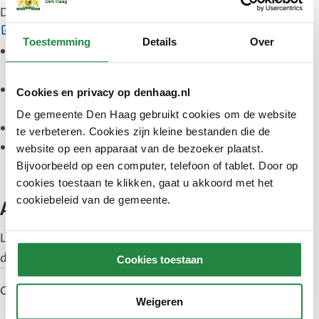
De gemeente werkt samen met
Het Groene Loket
(Externe
. Zij helpt bewoners uit het centrum met:
Toestemming
Details
Over
link)
15% korting op een doe-het-zelfpakket of een
gelegd groen dak.
Subsidieaanvraag
voor het opvangen van
Cookies en privacy op denhaag.nl
regenwater
(maximaal 50% van de kosten).
De gemeente Den Haag gebruikt cookies om de website
Het Groene Loket vraagt de subsidie voor u aan.
te verbeteren. Cookies zijn kleine bestanden die de
Persoonlijke begeleiding bij het kiezen en maken
website op een apparaat van de bezoeker plaatst.
van een groene dak
Bijvoorbeeld op een computer, telefoon of tablet. Door op
cookies toestaan te klikken, gaat u akkoord met het
cookiebeleid van de gemeente.
Aanmelden
Lees meer over de voorwaarden en aanmelden op
(Externe
de
website van Het Groene Loket
.
Cookies toestaan
link)
Gepubliceerd: 22 mei 2026
Weigeren