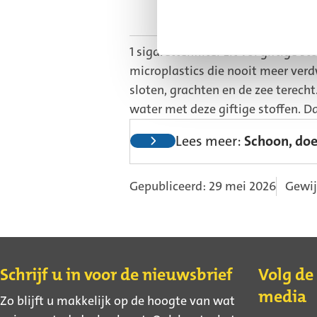
Een ondertitel
1 sigarettenfilter zit vol giftige s
microplastics die nooit meer verdw
sloten, grachten en de zee terecht.
water met deze giftige stoffen. D
Lees meer:
Schoon, do
Gepubliceerd: 29 mei 2026
Gewij
Contact
Schrijf u in voor de nieuwsbrief
Volg de
media
Zo blijft u makkelijk op de hoogte van wat