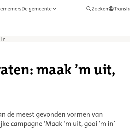
ernemers
De gemeente
Zoeken
Transl
—
Translate
 in
raten: maak ’m uit,
 van de meest gevonden vormen van
ijke campagne ‘Maak ’m uit, gooi ’m in’