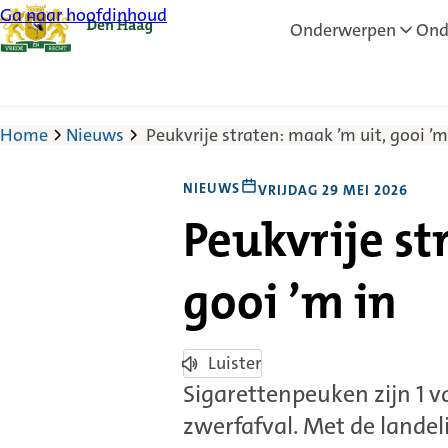
Ga naar hoofdinhoud
Onderwerpen
Ond
Home
Nieuws
Peukvrije straten: maak ’m uit, gooi ’m
NIEUWS
VRIJDAG 29 MEI 2026
Peukvrije st
gooi ’m in
Luister
Sigarettenpeuken zijn 1
zwerfafval. Met de landel