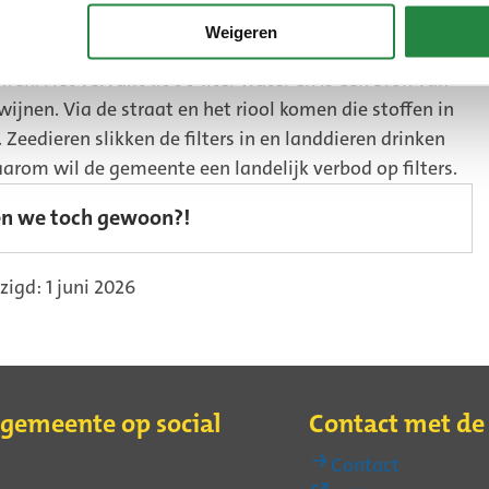
Weigeren
toffen. Het vervuilt 1.000 liter water en is een bron van
ijnen. Via de straat en het riool komen die stoffen in
 Zeedieren slikken de filters in en landdieren drinken
aarom wil de gemeente een landelijk verbod op filters.
(Externe
en we toch gewoon?!
link)
zigd: 1 juni 2026
 gemeente op social
Contact met d
Contact