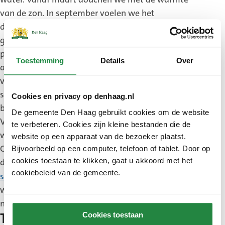
van de zon. In september voelen we het
douchewater al wat lauwer worden. Daarom
gebruiken we in de koudere maanden onze
pelletketel. De pelletketel zorgt voor warm water
Toestemming
Details
Over
als er geen zon is. Vorige week kwam nog een
vrachtauto langs met 6 ton houtpellets voor het
stoken van de ketel. Die slaan we op in de silo in de
Cookies en privacy op denhaag.nl
bunker. Daar doen we ongeveer 10 maanden mee.
De gemeente Den Haag gebruikt cookies om de website
Voor de zonnecollectoren en de pelletketel hebben
te verbeteren. Cookies zijn kleine bestanden die de
we een subsidie ontvangen van de Rijksdienst voor
website op een apparaat van de bezoeker plaatst.
Ondernemend Nederland (RVO).’ Steven en Paulien
Bijvoorbeeld op een computer, telefoon of tablet. Door op
cookies toestaan te klikken, gaat u akkoord met het
denken nu na over een thuisbatterij voor als de
cookiebeleid van de gemeente.
(Externe
salderingsregeling
wordt afgeschaft. Hiermee
link)
willen ze zonne-energie opslaan die ze niet direct
nodig hebben en dus later kunnen gebruiken.
Cookies toestaan
Tips