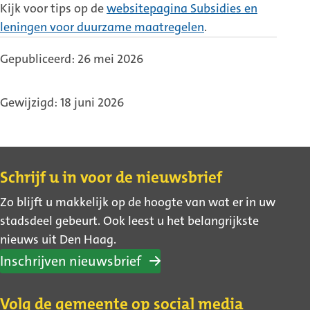
Kijk voor tips op de
websitepagina Subsidies en
leningen voor duurzame maatregelen
.
Gepubliceerd: 26 mei 2026
Gewijzigd: 18 juni 2026
Contact
Schrijf u in voor de nieuwsbrief
Zo blijft u makkelijk op de hoogte van wat er in uw
stadsdeel gebeurt. Ook leest u het belangrijkste
nieuws uit Den Haag.
Inschrijven nieuwsbrief
Volg de gemeente op social media