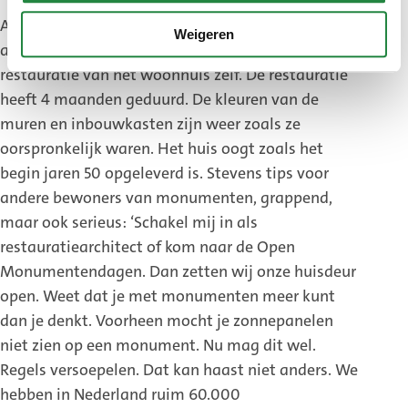
Alles bij elkaar zijn ze 3 jaar bezig geweest met
Weigeren
archiefonderzoek, plannen maken en de
restauratie van het woonhuis zelf. De restauratie
heeft 4 maanden geduurd. De kleuren van de
muren en inbouwkasten zijn weer zoals ze
oorspronkelijk waren. Het huis oogt zoals het
begin jaren 50 opgeleverd is. Stevens tips voor
andere bewoners van monumenten, grappend,
maar ook serieus: ‘Schakel mij in als
restauratiearchitect of kom naar de Open
Monumentendagen. Dan zetten wij onze huisdeur
open. Weet dat je met monumenten meer kunt
dan je denkt. Voorheen mocht je zonnepanelen
niet zien op een monument. Nu mag dit wel.
Regels versoepelen. Dat kan haast niet anders. We
hebben in Nederland ruim 60.000