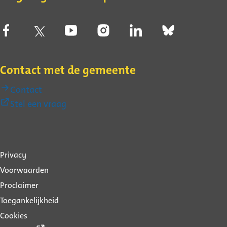
Contact met de gemeente
Contact
(Externe
Stel een vraag
link)
Over
Privacy
deze
Voorwaarden
website
Proclaimer
Toegankelijkheid
Cookies