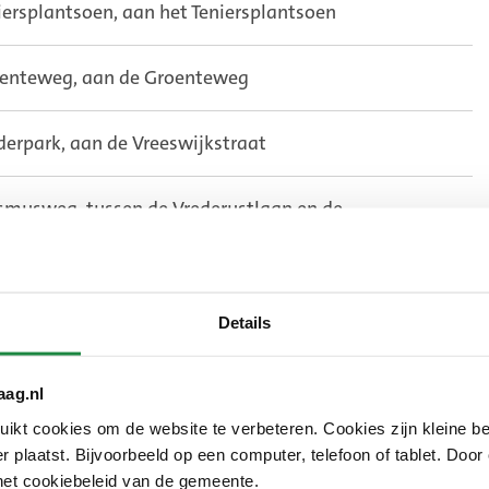
iersplantsoen, aan het Teniersplantsoen
enteweg, aan de Groenteweg
derpark, aan de Vreeswijkstraat
smusweg, tussen de Vrederustlaan en de
esteinlaan
umburg, aan de Guntersteinweg
Details
rbosch, aan de Vlaskamp
aag.nl
kt cookies om de website te verbeteren. Cookies zijn kleine be
Reigershof, aan de Reigerbergerweg
 plaatst. Bijvoorbeeld op een computer, telefoon of tablet. Door
het cookiebeleid van de gemeente.