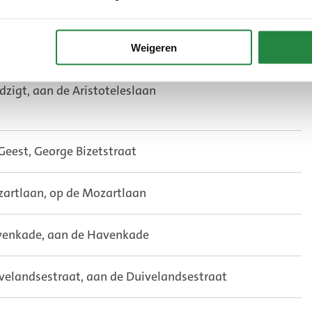
Molenweide, aan de Stuwstraat
debrandtplein, aan het Hildebrandtplein
Weigeren
dzigt, aan de Aristoteleslaan
Geest, George Bizetstraat
artlaan, op de Mozartlaan
enkade, aan de Havenkade
velandsestraat, aan de Duivelandsestraat