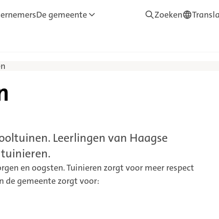
ernemers
De gemeente
Zoeken
Transl
—
Translate
en
n
hooltuinen. Leerlingen van Haagse
tuinieren.
orgen en oogsten. Tuinieren zorgt voor meer respect
an de gemeente zorgt voor: