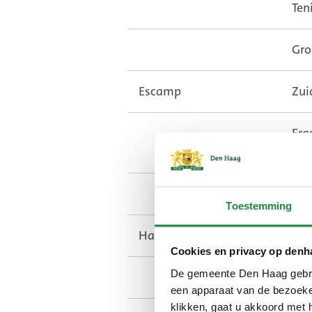
Ten
Gro
Escamp
Zui
Era
Ber
Ass
Toestemming
Haagse Hout
Ove
Cookies en privacy op denh
De gemeente Den Haag gebrui
De 
een apparaat van de bezoeker
klikken, gaat u akkoord met 