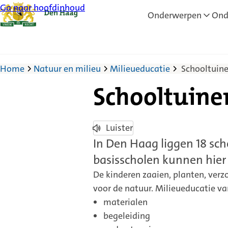
Ga naar hoofdinhoud
Onderwerpen
Ond
Home
Natuur en milieu
Milieueducatie
Schooltuin
Schooltuine
Luister
In Den Haag liggen 18 sc
basisscholen kunnen hier 
De kinderen zaaien, planten, verz
voor de natuur. Milieueducatie v
materialen
begeleiding