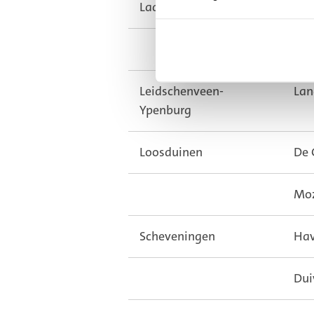
Laak
De 
Hil
Leidschenveen-
Lan
Ypenburg
Loosduinen
De 
Moz
Scheveningen
Hav
Dui