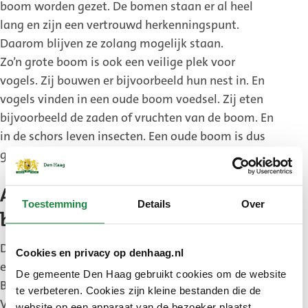
boom worden gezet. De bomen staan er al heel
lang en zijn een vertrouwd herkenningspunt.
Daarom blijven ze zolang mogelijk staan.
Zo’n grote boom is ook een veilige plek voor
vogels. Zij bouwen er bijvoorbeeld hun nest in. En
vogels vinden in een oude boom voedsel. Zij eten
bijvoorbeeld de zaden of vruchten van de boom. En
in de schors leven insecten. Een oude boom is dus
goed voor de natuur en de dieren in de stad.
Adviesraad monumentale
Toestemming
Details
Over
bomen
De Adviesraad Monumentale Bomen bestaat uit
Cookies en privacy op denhaag.nl
een vertegenwoordiger van de Landelijke
De gemeente Den Haag gebruikt cookies om de website
Bomenstichting, leden van de Algemene
te verbeteren. Cookies zijn kleine bestanden die de
Vereniging voor Natuurbescherming voor Den
website op een apparaat van de bezoeker plaatst.