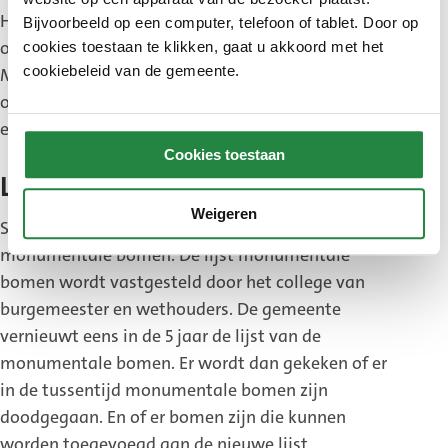
Haag en omstreken (AVN) en tenminste 1
Bijvoorbeeld op een computer, telefoon of tablet. Door op
onafhankelijke boomdeskundige. De Adviesraad
cookies toestaan te klikken, gaat u akkoord met het
cookiebeleid van de gemeente.
Monumentale Bomen geeft gevraagd en
ongevraagd advies. De Adviesraad is onafhankelijk
en krijgt geen loon.
Cookies toestaan
Lijst van monumentale bomen
Weigeren
Sinds 1996 heeft de gemeente een lijst voor
monumentale bomen. De lijst monumentale
bomen wordt vastgesteld door het college van
burgemeester en wethouders. De gemeente
vernieuwt eens in de 5 jaar de lijst van de
monumentale bomen. Er wordt dan gekeken of er
in de tussentijd monumentale bomen zijn
doodgegaan. En of er bomen zijn die kunnen
worden toegevoegd aan de nieuwe lijst