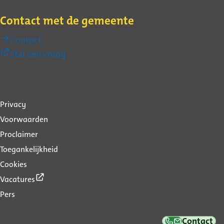
Contact met de gemeente
Contact
(Externe
Stel een vraag
link)
Over
Privacy
deze
Voorwaarden
website
Proclaimer
Toegankelijkheid
Cookies
(Externe
Vacatures
link)
Pers
Contact