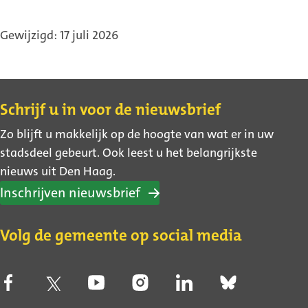
Gewijzigd: 17 juli 2026
Contact
Schrijf u in voor de nieuwsbrief
Zo blijft u makkelijk op de hoogte van wat er in uw
stadsdeel gebeurt. Ook leest u het belangrijkste
nieuws uit Den Haag.
Inschrijven nieuwsbrief
Volg de gemeente op social media