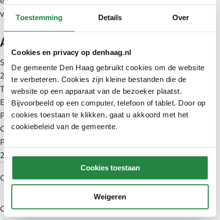
en de samenwerking tussen raad en college goed
verloopt. Ook dit is een taak van de griffier.
Toestemming
Details
Over
Adres & contact
Cookies en privacy op denhaag.nl
Spui 70
De gemeente Den Haag gebruikt cookies om de website
2511 BT Den Haag
te verbeteren. Cookies zijn kleine bestanden die de
Telefoon: (070) 353 31 31
website op een apparaat van de bezoeker plaatst.
E-mail:
griffie@denhaag.nl
Bijvoorbeeld op een computer, telefoon of tablet. Door op
Post voor de griffie kunt u sturen naar:
cookies toestaan te klikken, gaat u akkoord met het
cookiebeleid van de gemeente.
Gemeente Den Haag / Griffie
Postbus 19157
2500 CD Den Haag
Cookies toestaan
Gepubliceerd: 20 september 2018
Weigeren
Gewijzigd: 4 juni 2026