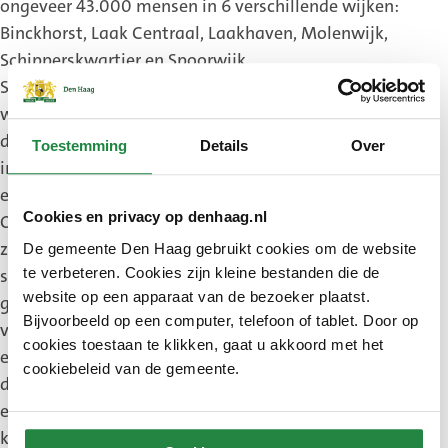
ongeveer 43.000 mensen in 6 verschillende wijken:
Binckhorst, Laak Centraal, Laakhaven, Molenwijk,
Schipperskwartier en Spoorwijk.
Stadsdeel Laak met zijn enorme diversiteit in de
wijken en bewoners gaat de komende 10 jaar
doorgroeien van rond 43.000 naar ruim 80.000
Toestemming
Details
Over
inwoners en met gebiedsontwikkeling Binckhorst
en Central Innovation District (CID) als grote kans.
Cookies en privacy op denhaag.nl
Ook zijn er in Laak behoorlijke aandachtspunten
zoals leefbaarheid, veiligheid en sociale
De gemeente Den Haag gebruikt cookies om de website
samenhang. Voor al deze onderwerpen is een
te verbeteren. Cookies zijn kleine bestanden die de
website op een apparaat van de bezoeker plaatst.
goede samenwerking nodig tussen de collega’s
Bijvoorbeeld op een computer, telefoon of tablet. Door op
van het stadsdeel, de ketenpartners in de wijken
cookies toestaan te klikken, gaat u akkoord met het
en betrokken bewoners. Ik voel mij bevoorrecht om
cookiebeleid van de gemeente.
deze voortrekkersrol te mogen bekleden. En ik kijk
ernaar uit om dit boeiende stadsdeel beter te leren
kennen.’