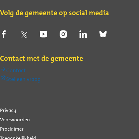
Volg de gemeente op social media
Contact met de gemeente
Contact
(Externe
Stel een vraag
link)
Over
Privacy
deze
Voorwaarden
website
Proclaimer
Toegankelijkheid