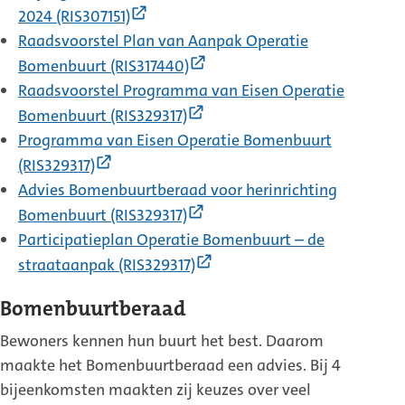
(Externe
2024 (RIS307151)
link)
Raadsvoorstel Plan van Aanpak Operatie
(Externe
Bomenbuurt (RIS317440)
link)
Raadsvoorstel Programma van Eisen Operatie
(Externe
Bomenbuurt (RIS329317)
link)
Programma van Eisen Operatie Bomenbuurt
(Externe
(RIS329317)
link)
Advies Bomenbuurtberaad voor herinrichting
(Externe
Bomenbuurt (RIS329317)
link)
Participatieplan Operatie Bomenbuurt – de
(Externe
straataanpak (RIS329317)
link)
Bomenbuurtberaad
Bewoners kennen hun buurt het best. Daarom
maakte het Bomenbuurtberaad een advies. Bij 4
bijeenkomsten maakten zij keuzes over veel