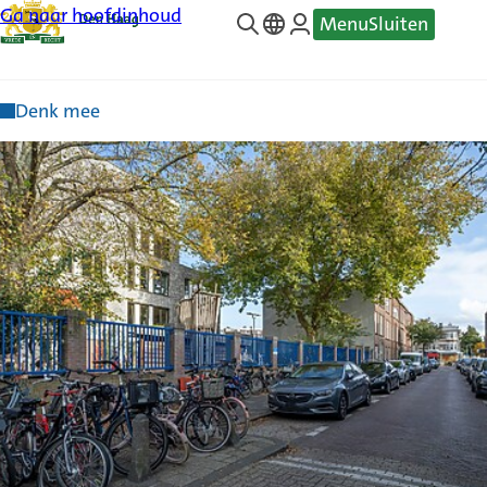
Ga naar hoofdinhoud
Menu
Sluiten
—
Translate
Denk mee