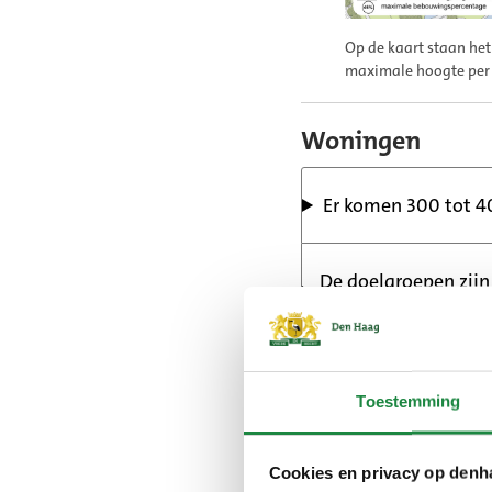
Op de kaart staan he
maximale hoogte per
Woningen
Er komen 300 tot 
De doelgroepen zijn
en aandachtsgroep
50% van de woninge
Toestemming
30% van de woning
koopwoning
Cookies en privacy op denh