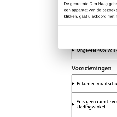
De gemeente Den Haag gebrui
een apparaat van de bezoeker
20% van de woninge
klikken, gaat u akkoord met 
Er is ruimte voor 
Ongeveer 40% van 
Voorzieningen
Er komen maatschap
Er is geen ruimte v
kledingwinkel