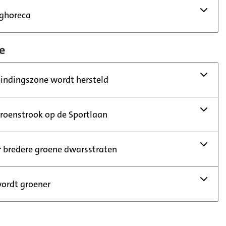
aghoreca
e
bindingszone wordt hersteld
groenstrook op de Sportlaan
r bredere groene dwarsstraten
wordt groener