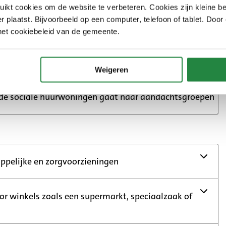
kt cookies om de website te verbeteren. Cookies zijn kleine be
 plaatst. Bijvoorbeeld op een computer, telefoon of tablet. Door
n is een vrije huur- of koopwoning
het cookiebeleid van de gemeente.
nieuwe woonvormen, zoals groepswonen
Weigeren
de sociale huurwoningen gaat naar aandachtsgroepen
pelijke en zorgvoorzieningen
oor winkels zoals een supermarkt, speciaalzaak of