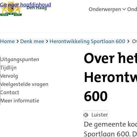
Ga naar hoofdinhoud
Onderwerpen
Ond
Home
Denk mee
Herontwikkeling Sportlaan 600
O
Over het
Uitgangspunten
Tijdlijn
Herontw
Vervolg
Veelgestelde vragen
Contact
600
Meer informatie
Luister
De gemeente koc
Sportlaan 600. D