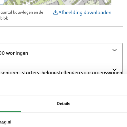
Afbeelding downloaden
t aantal bouwlagen en de
 blok
400 woningen
 senioren, starters, belangstellenden voor groepswonen
en
n is een sociale huurwoning
Details
en is een middenhuurwoning of betaalbare
aag.nl