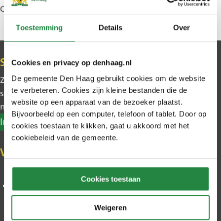
Gewijzigd: 30 januari 2026
Toestemming
Details
Over
Contact
Schrijf u in voor de nieuwsbrief
Cookies en privacy op denhaag.nl
De gemeente Den Haag gebruikt cookies om de website
Zo blijft u makkelijk op de hoogte van wat er in uw
te verbeteren. Cookies zijn kleine bestanden die de
stadsdeel gebeurt. Ook leest u het belangrijkste
website op een apparaat van de bezoeker plaatst.
nieuws uit Den Haag.
Bijvoorbeeld op een computer, telefoon of tablet. Door op
Inschrijven nieuwsbrief
cookies toestaan te klikken, gaat u akkoord met het
cookiebeleid van de gemeente.
Volg de gemeente op social media
Cookies toestaan
Weigeren