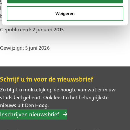
gelden voor het bellen naar een vast nummer. Het
ligt aan uw abonnement of het gesprek naar 14070
Weigeren
binnen of buiten uw belbundel valt.
Gepubliceerd: 2 januari 2015
Gewijzigd: 5 juni 2026
Contact
Schrijf u in voor de nieuwsbrief
Zo blijft u makkelijk op de hoogte van wat er in uw
stadsdeel gebeurt. Ook leest u het belangrijkste
nieuws uit Den Haag.
Inschrijven nieuwsbrief