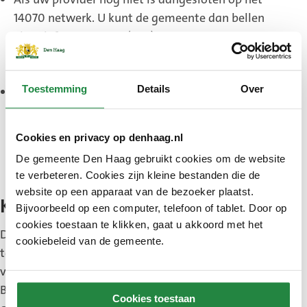
14070 netwerk. U kunt de gemeente dan bellen
via telefoonnummer (070) 353 30 00. Neem
contact op met uw provider om het probleem
door te geven.
Toestemming
Details
Over
Sommige bedrijfscentrales blokkeren alle
telefoonnummers die met een 1 beginnen.
Alleen de beheerder van de bedrijfscentrale kan
Cookies en privacy op denhaag.nl
dit wijzigen. U kunt de gemeente in dit geval
De gemeente Den Haag gebruikt cookies om de website
bellen via telefoonnummer (070) 353 30 00.
te verbeteren. Cookies zijn kleine bestanden die de
website op een apparaat van de bezoeker plaatst.
Kosten gesprek
Bijvoorbeeld op een computer, telefoon of tablet. Door op
cookies toestaan te klikken, gaat u akkoord met het
De kosten voor het bellen met 14070 via een vaste
cookiebeleid van de gemeente.
telefoonlijn zijn vergelijkbaar met bellen naar een
vast nummer binnen uw eigen regio.
Belt u met uw mobiel? Dan betaalt u de kosten die
Cookies toestaan