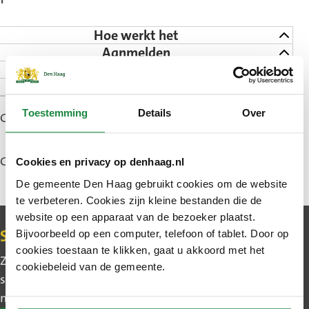
Hoe werkt het
Aanmelden
Hoelang duurt het
Goed om te weten
Toestemming
Details
Over
Gepubliceerd: 7 oktober 2024
Gewijzigd: 5 juni 2026
Cookies en privacy op denhaag.nl
De gemeente Den Haag gebruikt cookies om de website
te verbeteren. Cookies zijn kleine bestanden die de
website op een apparaat van de bezoeker plaatst.
Contact
Bijvoorbeeld op een computer, telefoon of tablet. Door op
Schrijf u in voor de nieuwsbrief
cookies toestaan te klikken, gaat u akkoord met het
Zo blijft u makkelijk op de hoogte van wat er in uw
cookiebeleid van de gemeente.
stadsdeel gebeurt. Ook leest u het belangrijkste
nieuws uit Den Haag.