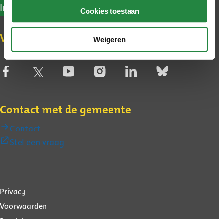
Inschrijven nieuwsbrief
Cookies toestaan
Volg de gemeente op social media
Weigeren
Contact met de gemeente
Contact
(Externe
Stel een vraag
link)
Over
Privacy
deze
Voorwaarden