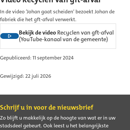
Video Recyclen van gft-afval
In de video ‘Johan gaat scheiden’ bezoekt Johan de
fabriek die het gft-afval verwerkt.
Bekijk de video
Recyclen van gft-afval
(Externe
(YouTube-kanaal van de gemeente)
link)
Gepubliceerd: 11 september 2024
Gewijzigd: 22 juli 2026
Contact
Schrijf u in voor de nieuwsbrief
Zo blijft u makkelijk op de hoogte van wat er in uw
stadsdeel gebeurt. Ook leest u het belangrijkste