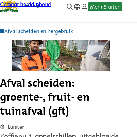
Ga naar hoofdinhoud
Menu
Sluiten
—
Translate
Afval scheiden en hergebruik
Afval scheiden:
groente-, fruit- en
tuinafval (gft)
Luister
Koffieprut, appelschillen, uitgebloeide