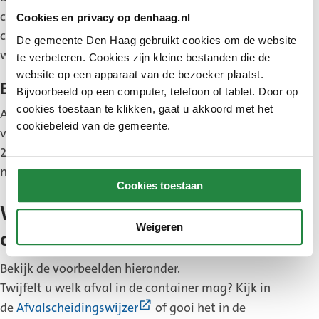
container vanaf 1 november 2024 in een gft-
Cookies en privacy op denhaag.nl
container. U gooit hierin vanaf 1 november uw gft
De gemeente Den Haag gebruikt cookies om de website
weg.
te verbeteren. Cookies zijn kleine bestanden die de
website op een apparaat van de bezoeker plaatst.
Escamp
Bijvoorbeeld op een computer, telefoon of tablet. Door op
cookies toestaan te klikken, gaat u akkoord met het
Aan de Stadzijde 22 en Maartensdijklaan 386
cookiebeleid van de gemeente.
verandert de pmd-container vanaf 1 november
2024 in een gft-container. U gooit hierin vanaf 1
november uw gft weg.
Cookies toestaan
Wat mag in de gft-emmer of -
Weigeren
container?
Bekijk de voorbeelden hieronder.
Twijfelt u welk afval in de container mag? Kijk in
(Externe
de
Afvalscheidingswijzer
of gooi het in de