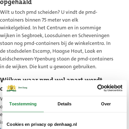
opgehaald
Wilt u toch pmd scheiden? U vindt de pmd-
containers binnen 75 meter van elk
winkelgebied. In het Centrum en in sommige
wijken in Segbroek, Loosduinen en Scheveningen
staan nog pmd-containers bij de winkelcentra. In
de stadsdelen Escamp, Haagse Hout, Laak en
Leidschenveen-Ypenburg staan de pmd-containers
in de wijken. Die kunt u gewoon gebruiken.
Wijken waar pmd wel apart wordt
opgehaald
Woont u in een wijk waar pmd aan huis wordt
Toestemming
Details
Over
opgehaald? Dan verandert er niets. Dan heeft u
een pmd-container aan huis. Bekijk wanneer afval
in uw straat wordt opgehaald in de
Cookies en privacy op denhaag.nl