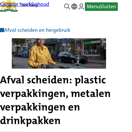
Ga naar hoofdinhoud
Menu
Sluiten
—
Translate
Afval scheiden en hergebruik
Afval scheiden: plastic
verpakkingen, metalen
verpakkingen en
drinkpakken