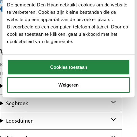
huisvuilkalender
.
De gemeente Den Haag gebruikt cookies om de website
Het gescheiden aanbieden van papier/karton,
te verbeteren. Cookies zijn kleine bestanden die de
textiel, glas en gft verandert niet. Het is niet
website op een apparaat van de bezoeker plaatst.
mogelijk om deze afvalsoorten achteraf te
Bijvoorbeeld op een computer, telefoon of tablet. Door op
scheiden.
cookies toestaan te klikken, gaat u akkoord met het
cookiebeleid van de gemeente.
Verandering per stadsdeel
Klik op uw stadsdeel om te zien hoe de pmd-
Cookies toestaan
inzameling er in uw wijk uitziet.
Centrum
Weigeren
Segbroek
Loosduinen