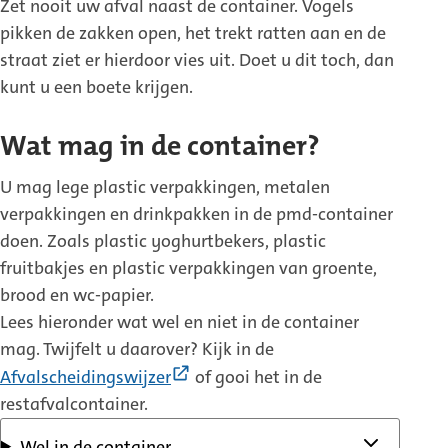
Zet nooit uw afval naast de container. Vogels
pikken de zakken open, het trekt ratten aan en de
straat ziet er hierdoor vies uit. Doet u dit toch, dan
kunt u een boete krijgen.
Wat mag in de container?
U mag lege plastic verpakkingen, metalen
verpakkingen en drinkpakken in de pmd-container
doen. Zoals plastic yoghurtbekers, plastic
fruitbakjes en plastic verpakkingen van groente,
brood en wc-papier.
Lees hieronder wat wel en niet in de container
mag. Twijfelt u daarover? Kijk in de
(Externe
Afvalscheidingswijzer
of gooi het in de
link)
restafvalcontainer.
Wel in de container