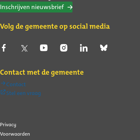
Inschrijven nieuwsbrief
Volg de gemeente op social media
Contact met de gemeente
Contact
(Externe
Stel een vraag
link)
Over
Privacy
deze
Voorwaarden