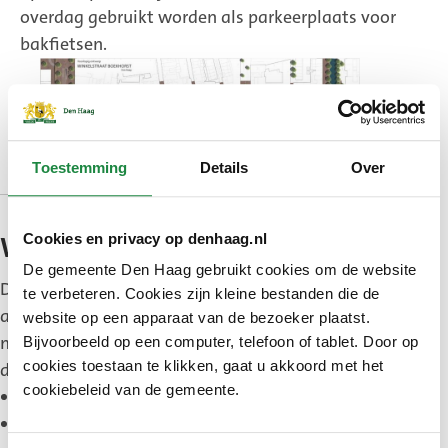
overdag gebruikt worden als parkeerplaats voor
bakfietsen.
Voorlopig ontwerp voor de Boekhorststraat
Toestemming
Details
Over
Cookies en privacy op denhaag.nl
Wat gaat er veranderen?
De gemeente Den Haag gebruikt cookies om de website
Doel van de herinrichting is de Boekhorststraat
te verbeteren. Cookies zijn kleine bestanden die de
aantrekkelijker, verkeersveiliger en groener te
website op een apparaat van de bezoeker plaatst.
maken. Naast deze wijzigingen doet de gemeente
Bijvoorbeeld op een computer, telefoon of tablet. Door op
cookies toestaan te klikken, gaat u akkoord met het
dit ook door:
cookiebeleid van de gemeente.
Vijf extra verkeersdrempels aan te leggen.
De straat iets breder te maken zodat er meer