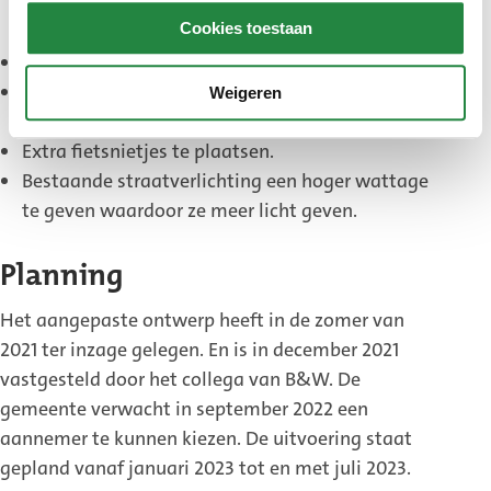
ruimte komt voor fietsers. Hierdoor kunnen
Cookies toestaan
fietsers veilig in beide richtingen fietsen.
Het planten van 23 bomen in de parkeerstrook.
Het maken van een klimaattuin bij de kruising
Weigeren
met de Nieuwe Molstraat/Hamerstraat.
Extra fietsnietjes te plaatsen.
Bestaande straatverlichting een hoger wattage
te geven waardoor ze meer licht geven.
Planning
Het aangepaste ontwerp heeft in de zomer van
2021 ter inzage gelegen. En is in december 2021
vastgesteld door het collega van B&W. De
gemeente verwacht in september 2022 een
aannemer te kunnen kiezen. De uitvoering staat
gepland vanaf januari 2023 tot en met juli 2023.