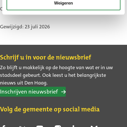
Weigeren
Gepubliceerd: 15 juni 2026
Gewijzigd: 23 juli 2026
Contact
Schrijf u in voor de nieuwsbrief
Zo blijft u makkelijk op de hoogte van wat er in uw
stadsdeel gebeurt. Ook leest u het belangrijkste
nieuws uit Den Haag.
Inschrijven nieuwsbrief
Volg de gemeente op social media