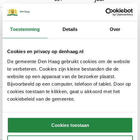
los
€ 4,20
€ 4,90
zwemkaartje
Toestemming
Details
Over
abonnement
€ 42
€ 49
voor 12
Cookies en privacy op denhaag.nl
bezoeken
De gemeente Den Haag gebruikt cookies om de website
(u betaalt voor
te verbeteren. Cookies zijn kleine bestanden die de
website op een apparaat van de bezoeker plaatst.
10 bezoeken)
Bijvoorbeeld op een computer, telefoon of tablet. Door op
cookies toestaan te klikken, gaat u akkoord met het
abonnement
€ 84
€ 98
cookiebeleid van de gemeente.
voor 25
bezoeken
(u betaalt voor
Cookies toestaan
20 bezoeken)