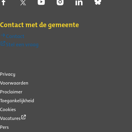
Contact met de gemeente
Contact
(Externe
Stel een vraag
link)
Over
Privacy
deze
Voorwaarden
website
Proclaimer
Toegankelijkheid
Cookies
(Externe
Vacatures
link)
Pers