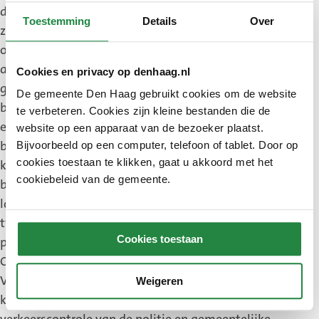
de controle ging een drugshond mee. De hond gaat
Toestemming
Details
Over
zitten wanneer drugs aanwezig is in iemands jas
of tas. De hond is bij zes personen gaan zitten en
alle keren is er drugs aangetroffen en in beslag
Cookies en privacy op denhaag.nl
genomen. Een persoon die met zijn scooter in de
De gemeente Den Haag gebruikt cookies om de website
buurt van de tramhalte stond werd gecontroleerd
te verbeteren. Cookies zijn kleine bestanden die de
en bleek een mes bij zich te hebben. Het mes is in
website op een apparaat van de bezoeker plaatst.
beslag genomen en de bestuurder van de scooter
Bijvoorbeeld op een computer, telefoon of tablet. Door op
cookies toestaan te klikken, gaat u akkoord met het
krijgt een proces verbaal. Verder zijn er 78
cookiebeleid van de gemeente.
bekeuringen van 56 euro uitgedeeld voor het niet
laten zien van een geldig vervoersbewijs en
tweemaal is een boete van 164 euro betaald door
Cookies toestaan
personen die gesignaleerd stonden bij de politie.
Op de parkeerplaats van de Haagse
Voetbalvereniging aan de Noordweg vlakbij de
Weigeren
kruising van de Laan van Wateringse Veld vond de