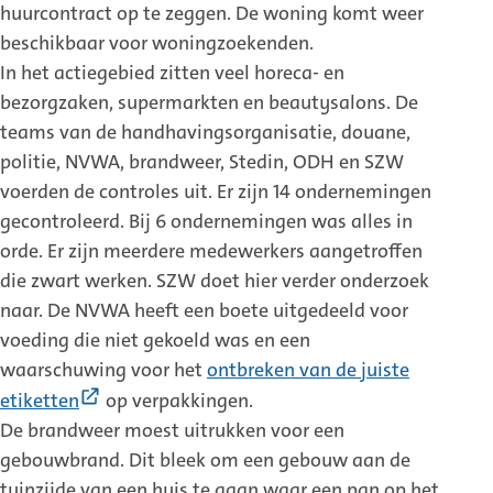
huurcontract op te zeggen. De woning komt weer
beschikbaar voor woningzoekenden.
In het actiegebied zitten veel horeca- en
bezorgzaken, supermarkten en beautysalons. De
teams van de handhavingsorganisatie, douane,
politie, NVWA, brandweer, Stedin, ODH en SZW
voerden de controles uit. Er zijn 14 ondernemingen
gecontroleerd. Bij 6 ondernemingen was alles in
orde. Er zijn meerdere medewerkers aangetroffen
die zwart werken. SZW doet hier verder onderzoek
naar. De NVWA heeft een boete uitgedeeld voor
voeding die niet gekoeld was en een
waarschuwing voor het
ontbreken van de juiste
(Externe
etiketten
op verpakkingen.
link)
De brandweer moest uitrukken voor een
gebouwbrand. Dit bleek om een gebouw aan de
tuinzijde van een huis te gaan waar een pan op het