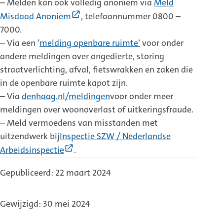
– Melden kan ook volledig anoniem via
Meld
(Externe
Misdaad Anoniem
, telefoonnummer 0800 –
link)
7000.
– Via een ‘
melding openbare ruimte’
voor onder
andere meldingen over ongedierte, storing
straatverlichting, afval, fietswrakken en zaken die
in de openbare ruimte kapot zijn.
– Via
denhaag.nl/meldingen
voor onder meer
meldingen over woonoverlast of uitkeringsfraude.
– Meld vermoedens van misstanden met
uitzendwerk bij
Inspectie SZW / Nederlandse
(Externe
Arbeidsinspectie
.
link)
Gepubliceerd: 22 maart 2024
Gewijzigd: 30 mei 2024