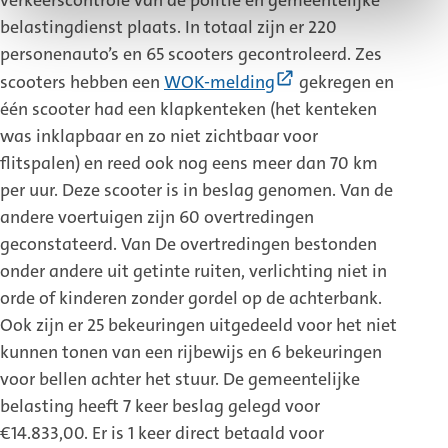
verkeerscontrole van de politie en gemeentelijke
belastingdienst plaats. In totaal zijn er 220
personenauto’s en 65 scooters gecontroleerd. Zes
(Externe
scooters hebben een
WOK-melding
gekregen en
link)
één scooter had een klapkenteken (het kenteken
was inklapbaar en zo niet zichtbaar voor
flitspalen) en reed ook nog eens meer dan 70 km
per uur. Deze scooter is in beslag genomen. Van de
andere voertuigen zijn 60 overtredingen
geconstateerd. Van De overtredingen bestonden
onder andere uit getinte ruiten, verlichting niet in
orde of kinderen zonder gordel op de achterbank.
Ook zijn er 25 bekeuringen uitgedeeld voor het niet
kunnen tonen van een rijbewijs en 6 bekeuringen
voor bellen achter het stuur. De gemeentelijke
belasting heeft 7 keer beslag gelegd voor
€14.833,00. Er is 1 keer direct betaald voor