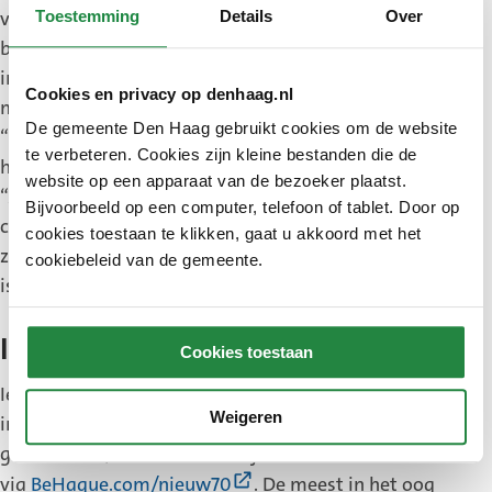
verbeteringen in de openbare ruimte. Het platform
Toestemming
Details
Over
brengt de mooiste inzendingen uit alle stadsdelen
in beeld en laat zien wat onze stad zo uniek
Cookies en privacy op denhaag.nl
maakt.
De gemeente Den Haag gebruikt cookies om de website
“Den Haag is een stad die gemaakt wordt door
te verbeteren. Cookies zijn kleine bestanden die de
haar bewoners,” zegt wethouder Saskia Bruines.
website op een apparaat van de bezoeker plaatst.
“Met Nieuw70 brengen we die positieve energie en
Bijvoorbeeld op een computer, telefoon of tablet. Door op
creativiteit samen. Alle verschillende initiatieven,
cookies toestaan te klikken, gaat u akkoord met het
zowel groot als klein, laten zien hoe rijk onze stad
cookiebeleid van de gemeente.
is aan ideeën, samenwerking en daadkracht.”
In de spotlights
Cookies toestaan
Iedereen die trots is op een project of initiatief dat
Weigeren
in de afgelopen twee jaar in Den Haag is
gerealiseerd, kan dit tot eind januari aanmelden
(Externe
via
BeHague.com/nieuw70
. De meest in het oog