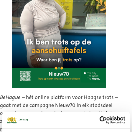
BeHague
– hét online platform voor Haagse trots –
gaat met de campagne Nieuw70 in elk stadsdeel
op zoek naar mooie projecten en verhalen die laten
zien wat Den Haag bijzonder maakt. Van kleurrijke
muurschilderingen tot gezellige buurtfeesten en