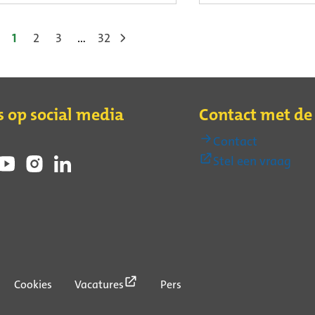
1
2
3
32
…
s op social media
Contact met d
Contact
(Ext
Stel een vraag
link)
(Externe
Cookies
Vacatures
Pers
link)