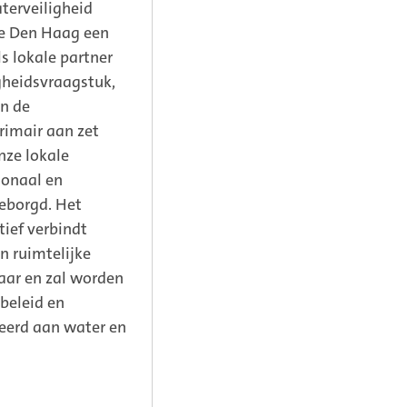
terveiligheid
e Den Haag een
ls lokale partner
gheidsvraagstuk,
en de
imair aan zet
nze lokale
ionaal en
eborgd. Het
ief verbindt
n ruimtelijke
aar en zal worden
beleid en
teerd aan water en