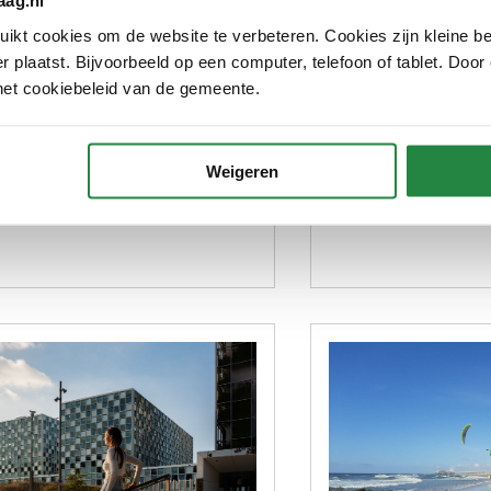
aag.nl
mische meerwaarde
deze wijze manif
jk is en welke investeringen
kt cookies om de website te verbeteren. Cookies zijn kleine be
weg te blijven uit
 plaatst. Bijvoorbeeld op een computer, telefoon of tablet. Door
r nodig zijn. Er liggen grote
het cookiebeleid van de gemeente.
 om via kunst en cultuur de
iversiteit aan culturele
schappen, de trots en de
Weigeren
keling van de stad te
rken.