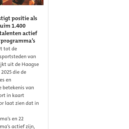
igt positie als
ruim 1.400
talenten actief
rtprogramma’s
 tot de
psportsteden van
ijkt uit de Haagse
 2025 die de
es en
 betekenis van
rt in kaart
r laat zien dat in
ma’s en 22
a’s actief zijn,