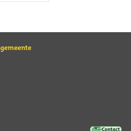
e gemeente
erne
Contact