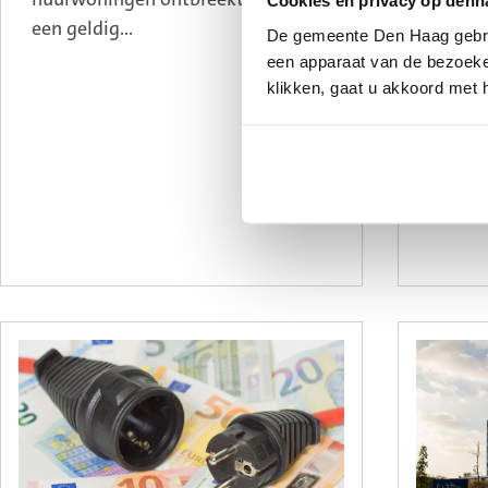
Cookies en privacy op denh
econo
een geldig...
mogeli
De gemeente Den Haag gebrui
een apparaat van de bezoeker
daarvoo
klikken, gaat u akkoord met 
kansen
grote d
gemeen
ontwik
verste