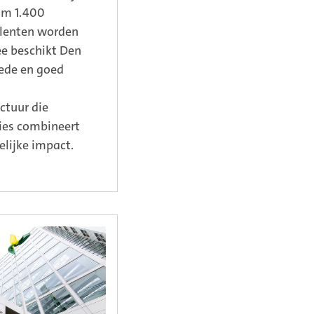
im 1.400
alenten worden
e beschikt Den
ede en goed
ctuur die
ties combineert
lijke impact.