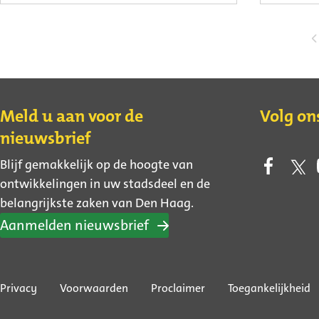
Contact
Meld u aan voor de
Volg on
nieuwsbrief
Blijf gemakkelijk op de hoogte van
ontwikkelingen in uw stadsdeel en de
belangrijkste zaken van Den Haag.
Aanmelden nieuwsbrief
Over
Privacy
Voorwaarden
Proclaimer
Toegankelijkheid
deze