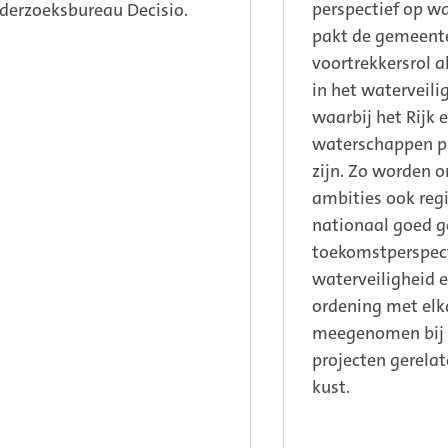
perspectief op wa
derzoeksbureau Decisio.
pakt de gemeent
voortrekkersrol a
in het waterveili
waarbij het Rijk 
waterschappen pr
zijn. Zo worden o
ambities ook reg
nationaal goed g
toekomstperspect
waterveiligheid e
ordening met elk
meegenomen bij 
projecten gerela
kust.