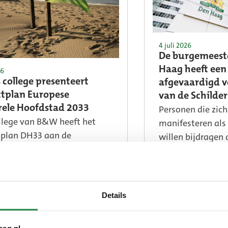
4 juli 2026
De burgemeest
Haag heeft een
26
 college presenteert
afgevaardigd v
ctplan Europese
van de Schilde
Personen die zich
rele Hoofdstad 2033
llege van B&W heeft het
manifesteren als
tplan DH33 aan de
willen bijdragen 
nteraad aangeboden als
van de openbare 
voor een besluit over een
niet ophouden i
ële Haagse kandidatuur. Het
gebied. Zij moet
chetst wat een kandidatuur
verlaten en daar
Details
nnen betekenen voor Den
personen die zich
welke maatschappelijke en
Schilderswijk bev