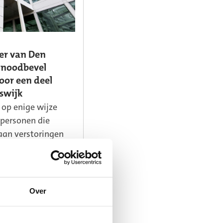
er van Den
 noodbevel
oor een deel
rswijk
 op enige wijze
 personen die
aan verstoringen
orde, mogen zich
n het aangewezen
en het gebied
 wegblijven. Ook
Over
 buiten de
inden en zich op