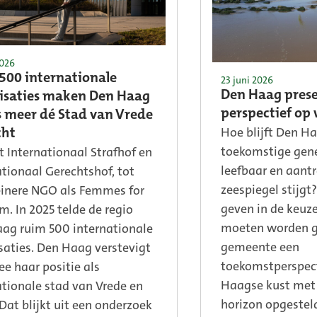
2026
500 internationale
23 juni 2026
Den Haag prese
isaties maken Den Haag
perspectief op 
s meer dé Stad van Vrede
Hoe blijft Den H
cht
toekomstige gener
t Internationaal Strafhof en
leefbaar en aantr
ationaal Gerechtshof, tot
zeespiegel stijgt
einere NGO als Femmes for
geven in de keuz
m. In 2025 telde de regio
moeten worden g
ag ruim 500 internationale
gemeente een
saties. Den Haag verstevigt
toekomstperspect
e haar positie als
Haagse kust met 
ationale stad van Vrede en
horizon opgestel
 Dat blijkt uit een onderzoek