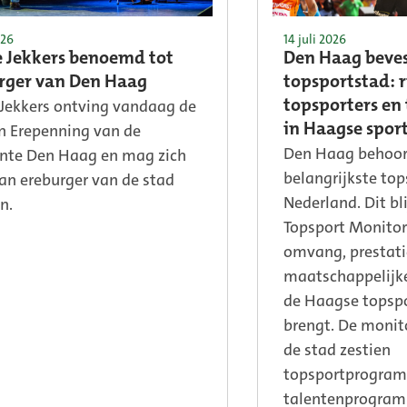
026
14 juli 2026
e Jekkers benoemd tot
Den Haag bevest
rger van Den Haag
topsportstad: 
 Jekkers ontving vandaag de
topsporters en 
 Erepenning van de
in Haagse spo
Den Haag behoort
te Den Haag en mag zich
belangrijkste to
an ereburger van de stad
Nederland. Dit bl
n.
Topsport Monitor
omvang, prestati
maatschappelijke
de Haagse topspo
brengt. De monito
de stad zestien
topsportprogram
talentenprogramm