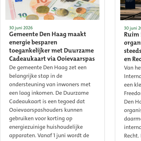
30 juni 2026
30 juni 
Gemeente Den Haag maakt
Ruim 
energie besparen
organ
toegankelijker met Duurzame
steed
Cadeaukaart via Ooievaarspas
en Re
De gemeente Den Haag zet een
Van he
belangrijke stap in de
Intern
ondersteuning van inwoners met
een kl
een laag inkomen. De Duurzame
Freedo
Cadeaukaart is een tegoed dat
Den Ha
Ooievaarspashouders kunnen
organi
gebruiken voor korting op
daarme
energiezuinige huishoudelijke
intern
apparaten. Vanaf 1 juni wordt de
Recht.