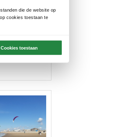
esteren, dienen
standen die de website op
 de Schilderswijk.
 op cookies toestaan te
Cookies toestaan