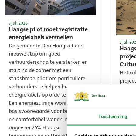
7 juli 2026
Haagse pilot moet registratie
energielabels versnellen
7 juli 20
De gemeente Den Haag zet een
Haags
nieuwe stap om goed
proje
verhuurderschap te versterken en
Cultu
start na de zomer met een
Het co
stadsbrede pilot om particuliere
projec
verhuurders te helpen hun
gemee
energielabels op orde te brengen.
basis 
Een energiezuinige woning is een
offici
basisvoorwaarde voor betaalbaar
plan s
Toestemming
en comfortabel wonen, maar bij
zou ku
ongeveer 25% Haagse
Haag, 
huurwoningen ontbreekt nog altijd